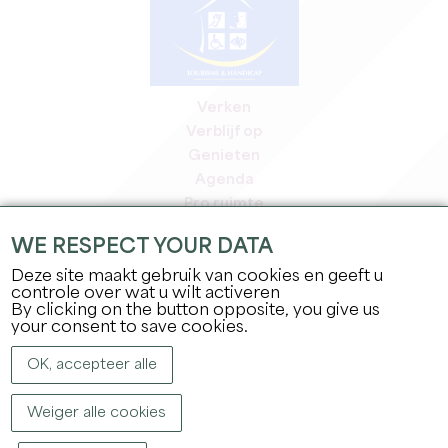
Verken
Verblijf op
Genieten
Agenda
Pro ruimte
Leden
WE RESPECT YOUR DATA
Pers ruimte
Deze site maakt gebruik van cookies en geeft u
Banen & stages
controle over wat u wilt activeren
Juridische informatie
By clicking on the button opposite, you give us
Privacybeleid
your consent to save cookies.
OK, accepteer alle
Weiger alle cookies