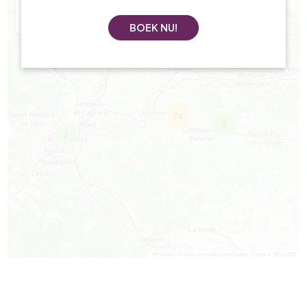
+
−
BOEK NU!
74
3
2
Leaflet
|
©
OpenStreetMap
contributors, Points © 2012 LINZ