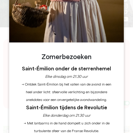
Ontdek een kalender vol spanning en festiviteiten
Zomerbezoeken
in de Grand Saint-Émilionnais. Onze kalender staat
vol met evenementen die de levenskunst, de lokale
Saint-Émilion onder de sterrenhemel
cultuur, uitzonderlijke wijn en geschiedenis vieren...
Op zoek naar een leuke tijd? Hier vindt u vast iets
Elke dinsdag om 21.30 uur
wat bij u past!
→ Ontdek Saint-Émilion bij het vallen van de avond in een
heel ander licht: sfeervolle verlichting en bijzondere
Filters 79 Resultaat(en)
anekdotes voor een onvergetelijke avondwandeling.
Afficher la carte
Saint-Émilion tijdens de Revolutie
Elke donderdag om 21.30 uur
6
7
→ Met lantaarns in de hand dompelt u zich onder in de
turbulente sfeer van de Franse Revolutie.