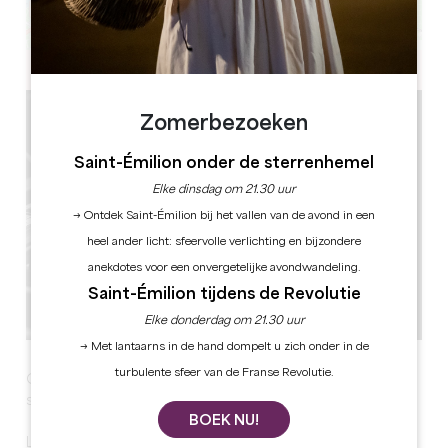
Leaflet
Zomerbezoeken
Saint-Émilion onder de sterrenhemel
Elke dinsdag om 21.30 uur
→ Ontdek Saint-Émilion bij het vallen van de avond in een
heel ander licht: sfeervolle verlichting en bijzondere
anekdotes voor een onvergetelijke avondwandeling.
Saint-Émilion tijdens de Revolutie
Elke donderdag om 21.30 uur
→ Met lantaarns in de hand dompelt u zich onder in de
turbulente sfeer van de Franse Revolutie.
Grandes Heures de Saint-Emilion : Judith Charron,
soprano, piano – Ombeline Colin, violon
BOEK NU!
Le jeudi 5 novembre au Château Angelus.