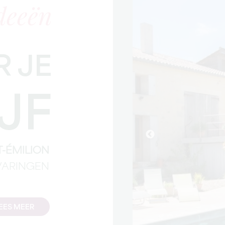
deeën
 JE
JF
-ÉMILION
VARINGEN
EES MEER