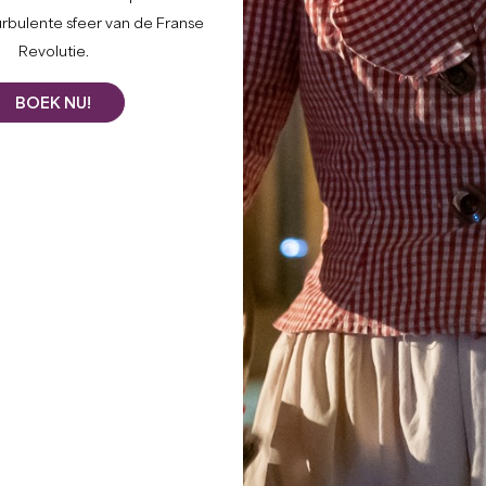
KastelenTO
urbulente sfeer van de Franse
Revolutie.
BEZOE
BOEK NU!