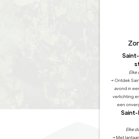
Zo
Saint
s
Elke 
→ Ontdek Saint
avond in een
verlichting 
een onverg
Saint-
Elke d
→ Met lantaar