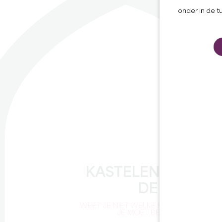
onder in de t
KASTELEN VAN
DE DAG
WEET JE NIET WELKE KASTELEN
JE MOET BEZOEKEN?