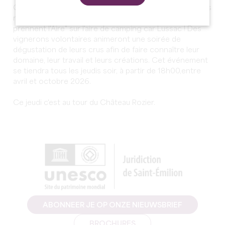
Communauté de Communes du Grand Saint Emilionnais
reconduit cette année l'événement "Les vignerons
prennent l'Aire" sur l'aire de camping car Lussac ! Des
vignerons volontaires animeront une soirée de
dégustation de leurs crus afin de faire connaître leur
domaine, leur travail et leurs créations. Cet événement
se tiendra tous les jeudis soir, à partir de 18h00,entre
avril et octobre 2026.
Ce jeudi c'est au tour du Château Rozier.
ABONNEER JE OP ONZE NIEUWSBRIEF
BROCHURES