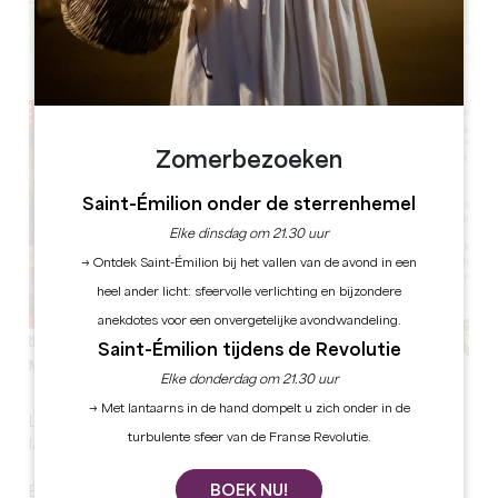
Leaflet
Zomerbezoeken
Saint-Émilion onder de sterrenhemel
Elke dinsdag om 21.30 uur
→ Ontdek Saint-Émilion bij het vallen van de avond in een
heel ander licht: sfeervolle verlichting en bijzondere
anekdotes voor een onvergetelijke avondwandeling.
Saint-Émilion tijdens de Revolutie
Elke donderdag om 21.30 uur
→ Met lantaarns in de hand dompelt u zich onder in de
Les Vignerons prennent l’aire revient cette année pour
turbulente sfeer van de Franse Revolutie.
la 6è édition.
BOEK NU!
En collaboration avec la commune de Lussac, la