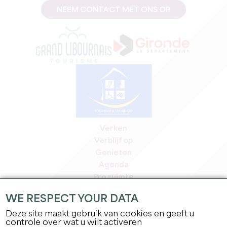
NEEM CONTACT MET ONS OP
Verken
Verblijf op
Genieten
Agenda
Pro ruimte
Leden
WE RESPECT YOUR DATA
Pers ruimte
Deze site maakt gebruik van cookies en geeft u
Banen & stages
controle over wat u wilt activeren
Juridische informatie