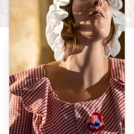
Dompel jezelf onder in de opwinding van de Grand
Saint-Émilionnais door middel van de belangrijkste
evenementen. Neem deel aan boeiende festivals,
geniet van gastronomische hoogstandjes tijdens
gastronomische evenementen en dompel uzelf
onder in de geschiedenis dankzij onze
verkwikkende culturele evenementen. Voel de
adrenaline van sportwedstrijden en beleef plezier
met het hele gezin tijdens onze speciale
evenementen. Verken een reeks bruisende
ervaringen die de volledige rijkdom van onze regio
onthullen.
Filters 49 Resultaat(en)