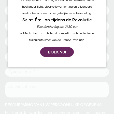
→ Ontdek Saint-Émilion bij het vallen van de avond in een
heel ander licht: sfeervolle verlichting en bijzondere
anekdotes voor een onvergetelijke avondwandeling.
Saint-Émilion tijdens de Revolutie
Elke donderdag om 21.30 uur
→ Met lantaarns in de hand dompelt u zich onder in de
turbulente sfeer van de Franse Revolutie.
BOEK NU!
BESCHERMING VAN UW PERSOONLIJKE GEGEVENS
In Frankrijk worden persoonsgegevens beschermd