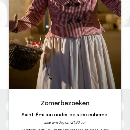
NEEM CONTACT MET ONS
OP
Toeristenbureau van Grand Saint-Emilionnais
Le Doyenné - Place des Créneaux - 33330 SAINT-
EMILION | Tél. +33 (0)5 57 55 28 28
Zomerbezoeken
Saint-Émilion onder de sterrenhemel
Elke dinsdag om 21.30 uur