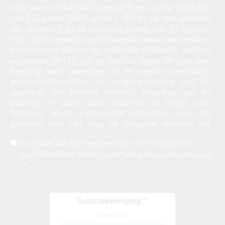
door wet nr. 78-87 van 6 januari 1978, wet nr. 2004-801
van 6 augustus 2004, artikel L. 226-13 van het wetboek
van strafrecht en de Europese richtlijn van 24 oktober
1995. Bij het gebruik van de website www.saint-emilion-
tourisme.com kunnen de volgende gegevens worden
verzameld: de URL van de links via welke de gebruiker
toegang heeft gekregen tot de website www.saint-
emilion-tourisme.com, de toegangsprovider van de
gebruiker, het Internet Protocol (IP)-adres van de
gebruiker. In ieder geval verzamelt de Dienst voor
Toerisme alleen persoonlijke informatie over de
gebruiker met het oog op bepaalde diensten die
worden aangeboden door de website www.saint-
Ik verklaar dat ik de verwerking van mijn gegevens
emilion-tourisme.com. De gebruiker verstrekt deze
zoals hierboven beschreven heb gelezen en aanvaard
informatie met kennis van zaken, met name wanneer hij
deze zelf invoert. Gebruikers van de website www.saint-
*.
emilion-tourisme.com worden vervolgens
geïnformeerd of ze deze informatie al dan niet moeten
verstrekken. In overeenstemming met de bepalingen
Robotbeveiliging *
van artikel 38 en volgende van de wet 78-17 van 6
Vernieuwen
januari 1978 over gegevensverwerking,