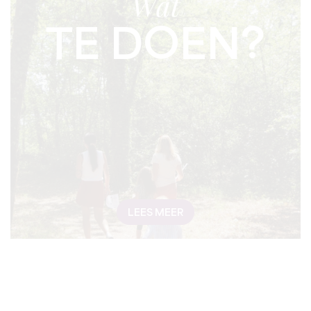
Wat
TE DOEN?
LEES MEER