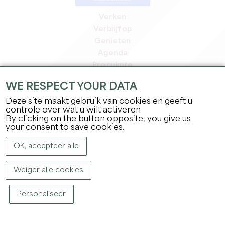
Verken
Verblijf op
Genieten
Agenda
Pro ruimte
Leden
WE RESPECT YOUR DATA
Pers ruimte
Deze site maakt gebruik van cookies en geeft u
Banen & stages
controle over wat u wilt activeren
Juridische informatie
By clicking on the button opposite, you give us
Privacybeleid
your consent to save cookies.
OK, accepteer alle
Weiger alle cookies
Personaliseer
COPYRIGHT ©
2026
OFFICE DE TOURISME DU GRAND SAINT-ÉMILIONNAIS