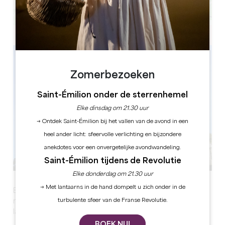
Leaflet
Zomerbezoeken
Saint-Émilion onder de sterrenhemel
Elke dinsdag om 21.30 uur
→ Ontdek Saint-Émilion bij het vallen van de avond in een
heel ander licht: sfeervolle verlichting en bijzondere
anekdotes voor een onvergetelijke avondwandeling.
Saint-Émilion tijdens de Revolutie
Elke donderdag om 21.30 uur
→ Met lantaarns in de hand dompelt u zich onder in de
En septembre, généralement le 3ème dimanche du
turbulente sfeer van de Franse Revolutie.
mois, a eu lieu le Ban des Vendanges à Saint-Émilion, qui
lance la période des vendanges.
BOEK NU!