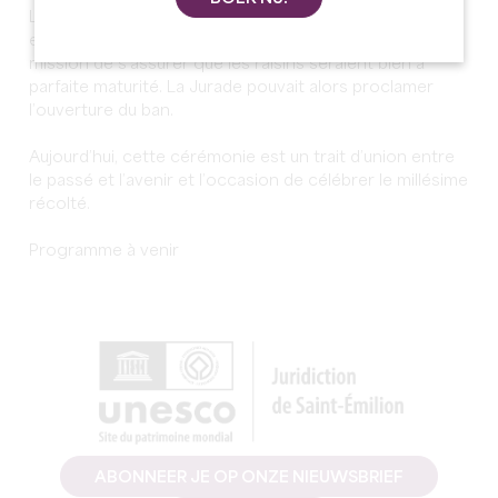
Le but ayant toujours été la recherche de la qualité, les
experts envoyés dans les vignes avaient autrefois
mission de s’assurer que les raisins seraient bien à
parfaite maturité. La Jurade pouvait alors proclamer
l’ouverture du ban.
Aujourd’hui, cette cérémonie est un trait d’union entre
le passé et l’avenir et l’occasion de célébrer le millésime
récolté.
Programme à venir
ABONNEER JE OP ONZE NIEUWSBRIEF