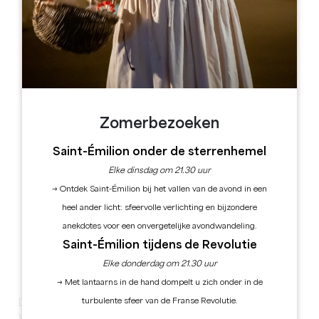
Leaflet
Bordeaux, 33000
Zomerbezoeken
Saint-Émilion onder de sterrenhemel
Elke dinsdag om 21.30 uur
→ Ontdek Saint-Émilion bij het vallen van de avond in een
heel ander licht: sfeervolle verlichting en bijzondere
anekdotes voor een onvergetelijke avondwandeling.
Saint-Émilion tijdens de Revolutie
Elke donderdag om 21.30 uur
→ Met lantaarns in de hand dompelt u zich onder in de
turbulente sfeer van de Franse Revolutie.
DE WIJNBOUWERS VAN SAINT-EMILION HEBBEN EEN
VERRASSING VOOR JE