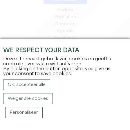
Verken
Verblijf op
Genieten
Agenda
Pro ruimte
Leden
WE RESPECT YOUR DATA
Pers ruimte
Deze site maakt gebruik van cookies en geeft u
Banen & stages
controle over wat u wilt activeren
Juridische informatie
By clicking on the button opposite, you give us
Privacybeleid
your consent to save cookies.
OK, accepteer alle
Weiger alle cookies
Personaliseer
COPYRIGHT ©
2026
OFFICE DE TOURISME DU GRAND SAINT-ÉMILIONNAIS