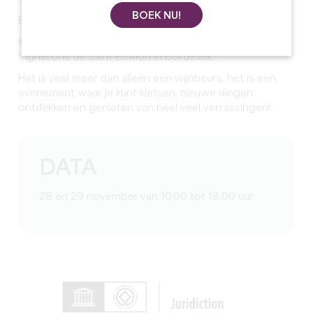
BOEK NU!
Ben je vrij op 28 en 29 november? Nu wel!
Kom genieten van de tweede editie van de Salon des
Vignerons de Saint-Emilion in Bordeaux.
Het is veel meer dan alleen een wijnbeurs, het is een
evenement waar je kunt kletsen, nieuwe dingen
ontdekken en genieten van heel veel verrassingen!
DATA
28 en 29 november van 10.00 tot 18.00 uur