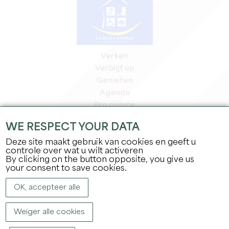
Verken
Verblijf op
Genieten
Agenda
Pro ruimte
Leden
WE RESPECT YOUR DATA
Pers ruimte
Deze site maakt gebruik van cookies en geeft u
Banen & stages
controle over wat u wilt activeren
Juridische informatie
By clicking on the button opposite, you give us
Privacybeleid
your consent to save cookies.
OK, accepteer alle
Weiger alle cookies