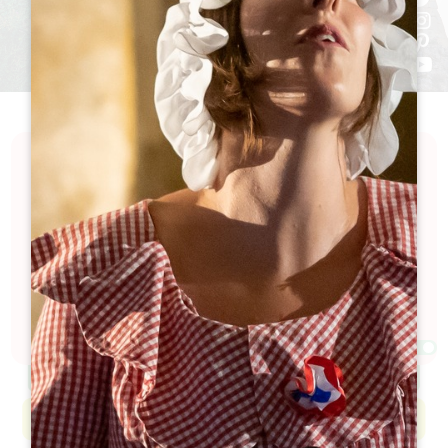
Ontdek een kalender vol spanning en festiviteiten
in de Grand Saint-Émilionnais. Onze kalender staat
vol met evenementen die de levenskunst, de lokale
cultuur, uitzonderlijke wijn en geschiedenis vieren...
Op zoek naar een leuke tijd? Hier vindt u vast iets
wat bij u past!
Filters 77 Resultaat(en)
Afficher la carte