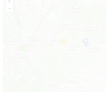
+
−
74
2
Leaflet
|
©
OpenStreetMap
contributors, Points © 2012 LINZ