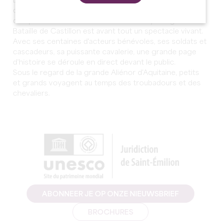
Les séquences de projection d'images, sonorisation,
canonnades, pyrotechnie et effets spéciaux
complètent l'immersion au cœur du Moyen Âge. Mais la
Bataille de Castillon est avant tout un spectacle vivant.
Avec ses centaines d'acteurs bénévoles, ses soldats et
cascadeurs, sa puissante cavalerie, une grande page
d'histoire se déroule en direct devant le public.
Sous le regard de la grande Aliénor d'Aquitaine, petits
et grands voyagent au temps des troubadours et des
chevaliers.
ABONNEER JE OP ONZE NIEUWSBRIEF
BROCHURES