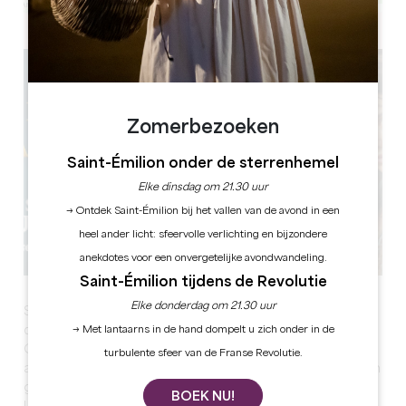
Leaflet
Zomerbezoeken
Saint-Émilion onder de sterrenhemel
Elke dinsdag om 21.30 uur
→ Ontdek Saint-Émilion bij het vallen van de avond in een
heel ander licht: sfeervolle verlichting en bijzondere
anekdotes voor een onvergetelijke avondwandeling.
Saint-Émilion tijdens de Revolutie
Elke donderdag om 21.30 uur
Sur un site grandiose, scénario et musique originale
donnent tout leur sens à la Grande Histoire.
→ Met lantaarns in de hand dompelt u zich onder in de
Grâce aux nombreux jeux de lumière, on se retrouve
turbulente sfeer van de Franse Revolutie.
alternativement dans l'intimité d'un cloître, au cœur d'un
grand marché ou sur un grand champ de bataille.
BOEK NU!