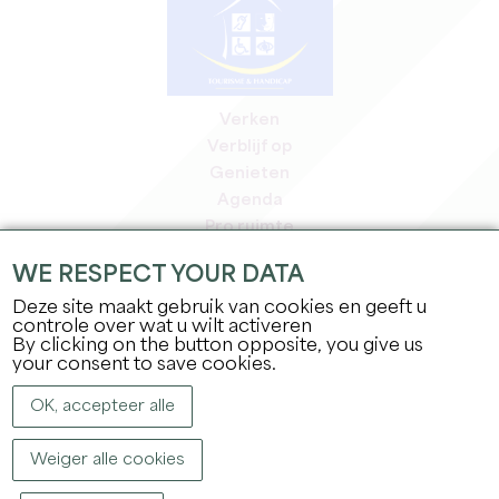
Verken
Verblijf op
Genieten
Agenda
Pro ruimte
Leden
WE RESPECT YOUR DATA
Pers ruimte
Deze site maakt gebruik van cookies en geeft u
Banen & stages
controle over wat u wilt activeren
Juridische informatie
By clicking on the button opposite, you give us
Privacybeleid
your consent to save cookies.
OK, accepteer alle
Weiger alle cookies