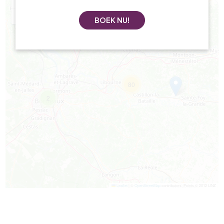
+
−
BOEK NU!
80
2
Leaflet
|
©
OpenStreetMap
contributors, Points © 2012 LINZ