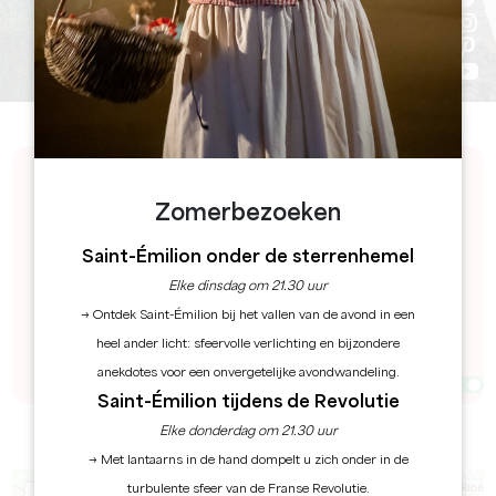
Ontdek een kalender vol spanning en festiviteiten
Zomerbezoeken
in de Grand Saint-Émilionnais. Onze kalender staat
vol met evenementen die de levenskunst, de lokale
Saint-Émilion onder de sterrenhemel
cultuur, uitzonderlijke wijn en geschiedenis vieren...
Op zoek naar een leuke tijd? Hier vindt u vast iets
Elke dinsdag om 21.30 uur
wat bij u past!
→ Ontdek Saint-Émilion bij het vallen van de avond in een
heel ander licht: sfeervolle verlichting en bijzondere
Filters 83 Resultaat(en)
anekdotes voor een onvergetelijke avondwandeling.
Afficher la carte
Saint-Émilion tijdens de Revolutie
Elke donderdag om 21.30 uur
8
7
→ Met lantaarns in de hand dompelt u zich onder in de
turbulente sfeer van de Franse Revolutie.