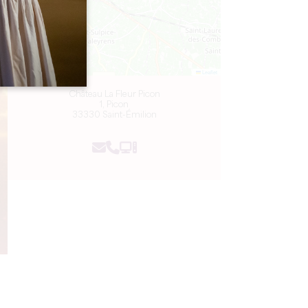
Leaflet
Château La Fleur Picon
1, Picon
33330 Saint-Émilion