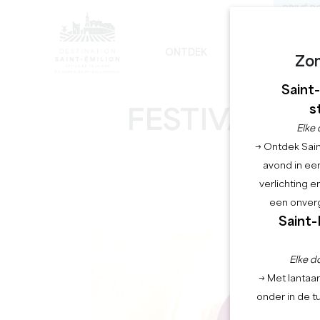
PRIVÉ R
ONTDEK
BLIJF
G
Zo
DE ONVERMIJDELIJKE
DUURZAME ONTWIKKELING
DE MONOLITHISCHE KERK TOUR
Saint
s
FESTIVAL "L
Elke 
→ Ontdek Saint
avond in een
verlichting 
een onverg
Saint-
Elke d
→ Met lantaar
onder in de t