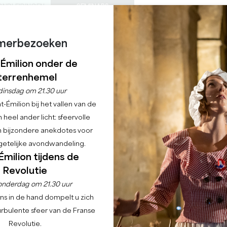
ONDLEIDINGEN
SEMINARS
0
Mand
Mijn se
TAAL
ENIET VAN
AGENDA
DEZE ZOMER
NL
merbezoeken
KASTELEN OM TE BEZOEKEN
LOKALE JUWEELTJES
22 REDENEN OM TE KOMEN
REGENACHTIGE DAGEN
-Émilion onder de
terrenhemel
E GRAND SOIR" IN C
dinsdag om 21.30 uur
-Émilion bij het vallen van de
 heel ander licht: sfeervolle
Home
Agenda
Festival "Le Grand Soir" in Club Ephémère
en bijzondere anekdotes voor
etelijke avondwandeling.
Émilion tijdens de
Revolutie
onderdag om 21.30 uur
ns in de hand dompelt u zich
urbulente sfeer van de Franse
Revolutie.