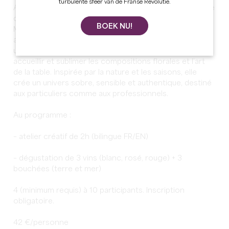
turbulente sfeer van de Franse Revolutie.
Afterwork créatif de 17h à 19h. Atelier poterie autour de
dégustations de vin. Léa Palain, artisane d’art basée à
BOEK NU!
Moulon, développe un travail où la céramique dialogue
avec l’art floral. Elle réalise à la main des pièces
utilitaires et de la vaisselle artisanale pensées pour
accueillir et sublimer les compositions florales et l’art
de la table. Inspirée par la nature et les saisons, elle
crée un univers sobre, sensible et authentique, destiné
aux particuliers comme aux professionnels.
Au programme :
– atelier créatif de 2h (bilingue FR/EN)
– dégustation de 3 vins (blanc, rosé, rouge) + 3
bouchées (terre et mer)
4 (minimum requis) à 10 participants. Inscription
obligatoire.
42 €/personne