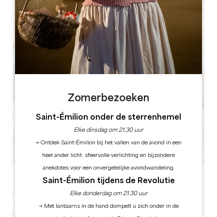
Leaflet
Zomerbezoeken
Saint-Émilion onder de sterrenhemel
Elke dinsdag om 21.30 uur
→ Ontdek Saint-Émilion bij het vallen van de avond in een
heel ander licht: sfeervolle verlichting en bijzondere
anekdotes voor een onvergetelijke avondwandeling.
Saint-Émilion tijdens de Revolutie
Grand Corbin Art Summer : Atelier de Poterie les
Elke donderdag om 21.30 uur
mercredis 24/06, 08/07, 22/07 et 05/08
→ Met lantaarns in de hand dompelt u zich onder in de
Expérience artistique unique au cœur du vignoble.