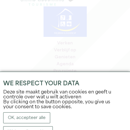
Verken
Verblijf op
Genieten
Agenda
Pro ruimte
Leden
WE RESPECT YOUR DATA
Pers ruimte
Deze site maakt gebruik van cookies en geeft u
Banen & stages
controle over wat u wilt activeren
Juridische informatie
By clicking on the button opposite, you give us
Privacybeleid
your consent to save cookies.
OK, accepteer alle