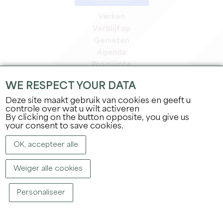
Verken
Verblijf op
Genieten
Agenda
Pro ruimte
Leden
WE RESPECT YOUR DATA
Pers ruimte
Deze site maakt gebruik van cookies en geeft u
Banen & stages
controle over wat u wilt activeren
Juridische informatie
By clicking on the button opposite, you give us
Privacybeleid
your consent to save cookies.
OK, accepteer alle
Weiger alle cookies
Personaliseer
COPYRIGHT ©
2026
OFFICE DE TOURISME DU GRAND SAINT-ÉMILIONNAIS