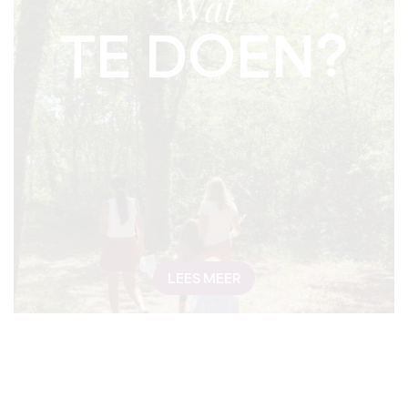
Wat
TE DOEN?
LEES MEER