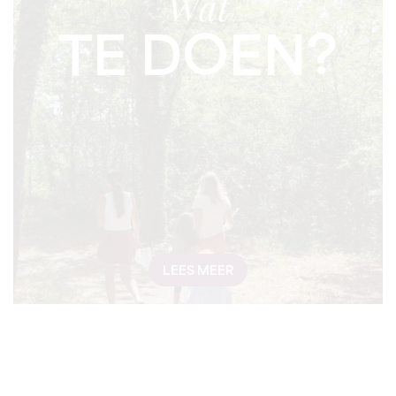
Wat
TE DOEN?
LEES MEER