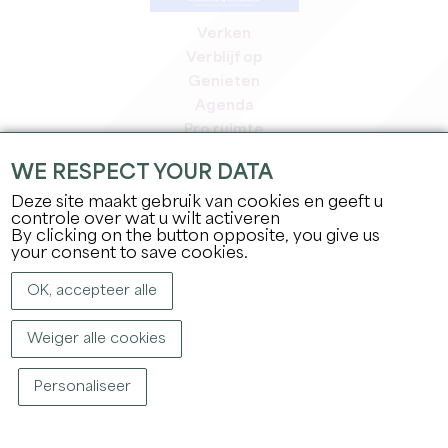
Verken
Verblijf op
Genieten
Agenda
Pro ruimte
Leden
WE RESPECT YOUR DATA
Pers ruimte
Deze site maakt gebruik van cookies en geeft u
Banen & stages
controle over wat u wilt activeren
Juridische informatie
By clicking on the button opposite, you give us
Privacybeleid
your consent to save cookies.
OK, accepteer alle
Weiger alle cookies
Personaliseer
COPYRIGHT ©
2026
OFFICE DE TOURISME DU GRAND SAINT-ÉMILIONNAIS