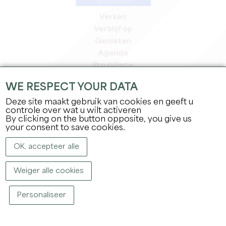
Verken
Verblijf op
Genieten
Agenda
Pro ruimte
Leden
WE RESPECT YOUR DATA
Pers ruimte
Deze site maakt gebruik van cookies en geeft u
Banen & stages
controle over wat u wilt activeren
Juridische informatie
By clicking on the button opposite, you give us
Privacybeleid
your consent to save cookies.
OK, accepteer alle
Weiger alle cookies
Personaliseer
COPYRIGHT ©
2026
OFFICE DE TOURISME DU GRAND SAINT-ÉMILIONNAIS