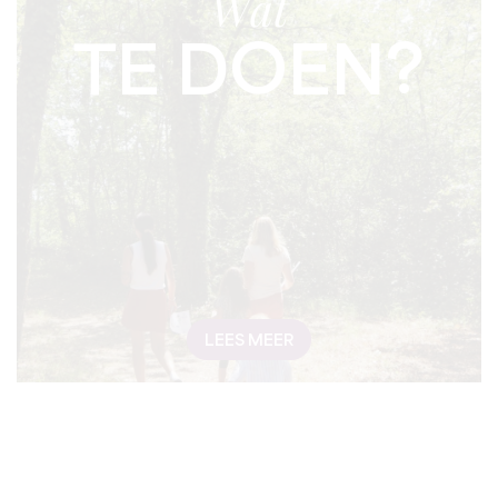
Wat
TE DOEN?
LEES MEER