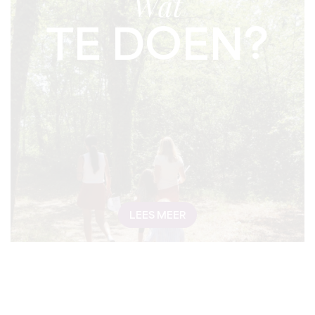
Wat
TE DOEN?
LEES MEER