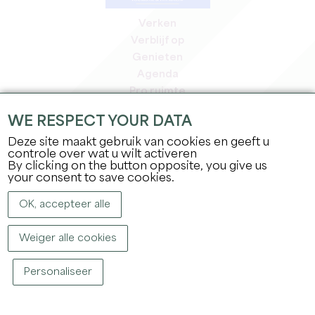
Verken
Verblijf op
Genieten
Agenda
Pro ruimte
Leden
WE RESPECT YOUR DATA
Pers ruimte
Deze site maakt gebruik van cookies en geeft u
Banen & stages
controle over wat u wilt activeren
Juridische informatie
By clicking on the button opposite, you give us
Privacybeleid
your consent to save cookies.
OK, accepteer alle
Weiger alle cookies
Personaliseer
COPYRIGHT ©
2026
OFFICE DE TOURISME DU GRAND SAINT-ÉMILIONNAIS