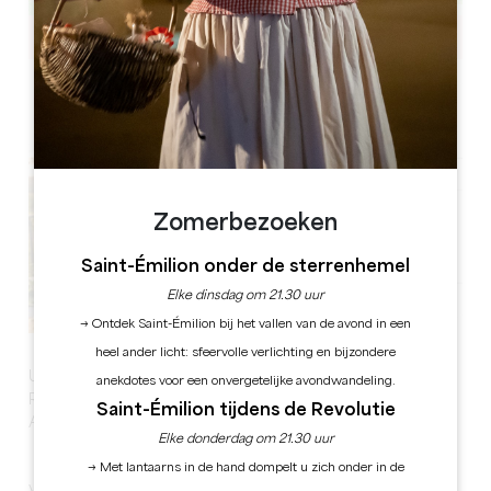
Leaflet
Zomerbezoeken
Saint-Émilion onder de sterrenhemel
Elke dinsdag om 21.30 uur
→ Ontdek Saint-Émilion bij het vallen van de avond in een
heel ander licht: sfeervolle verlichting en bijzondere
Un air d’Italie va de nouveau souffler au Château La
anekdotes voor een onvergetelijke avondwandeling.
Rose Perrière à Lussac dès ce printemps avec nos
Saint-Émilion tijdens de Revolutie
Apéros Pizzas !
Elke donderdag om 21.30 uur
→ Met lantaarns in de hand dompelt u zich onder in de