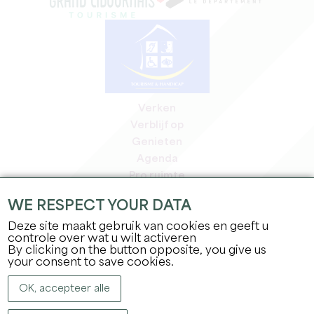
Verken
Verblijf op
Genieten
Agenda
Pro ruimte
Leden
WE RESPECT YOUR DATA
Pers ruimte
Deze site maakt gebruik van cookies en geeft u
Banen & stages
controle over wat u wilt activeren
Juridische informatie
By clicking on the button opposite, you give us
Privacybeleid
your consent to save cookies.
OK, accepteer alle