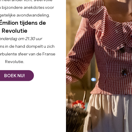
 heel ander licht: sfeervolle
en bijzondere anekdotes voor
etelijke avondwandeling.
Émilion tijdens de
Revolutie
onderdag om 21.30 uur
Home
Blijf
Praktische informatie
ns in de hand dompelt u zich
urbulente sfeer van de Franse
Revolutie.
g
BOEK NU!
te geven die je nodig hebt om het meeste uit je verblijf i
n te geven over bezienswaardigheden die je niet mag missen