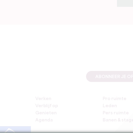
ABONNEER JE OP
Verken
Pro ruimte
Verblijf op
Leden
Genieten
Pers ruimte
Agenda
Banen & stag