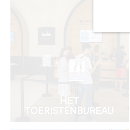
HET
TOERISTENBUREAU