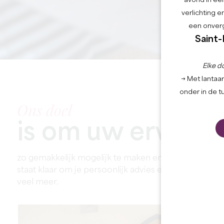
avond in een
verlichting 
een onverg
Saint-
Elke d
→ Met lantaar
onder in de t
Ons doel
is om uw ervarin
zo gemakkelijk mogelijk te maken en je alle sleutels 
staat klaar om je persoonlijk advies en aanbevelinge
veel meer.