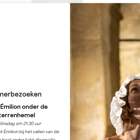
ONDLEIDINGEN
SEMINARS
0
Mand
Mijn se
TAAL
ENIET VAN
AGENDA
DEZE ZOMER
NL
KASTELEN OM TE BEZOEKEN
LOKALE JUWEELTJES
22 REDENEN OM TE KOMEN
REGENACHTIGE DAGEN
merbezoeken
ISCHE INFO
-Émilion onder de
terrenhemel
dinsdag om 21.30 uur
-Émilion bij het vallen van de