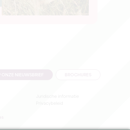
 ONZE NIEUWSBRIEF
BROCHURES
Juridische informatie
Privacybeleid
es