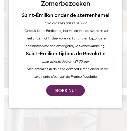
Zomerbezoeken
Saint-Émilion onder de sterrenhemel
Elke dinsdag om 21.30 uur
→ Ontdek Saint-Émilion bij het vallen van de avond in een
heel ander licht: sfeervolle verlichting en bijzondere
anekdotes voor een onvergetelijke avondwandeling.
Saint-Émilion tijdens de Revolutie
Elke donderdag om 21.30 uur
→ Met lantaarns in de hand dompelt u zich onder in de
turbulente sfeer van de Franse Revolutie.
PRAKTISCHE INFORMATIE
BOEK NU!