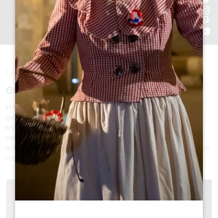
Geniet van
een uniek verblijf
in een charmante en authentieke omgeving, waar
geschiedenis en traditie zich vermengen met het rustige
levenstempo. Grand Saint-Émilionnais biedt een
verscheidenheid aan accommodatie, restaurants, winkels,
activiteiten, bezoeken en diensten die aantrekkelijk zijn voor
reizigers die op zoek zijn naar een verkwikkende ervaring.