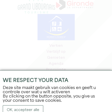
Verken
Verblijf op
Genieten
Agenda
Pro ruimte
Leden
WE RESPECT YOUR DATA
Pers ruimte
Deze site maakt gebruik van cookies en geeft u
Banen & stages
controle over wat u wilt activeren
Juridische informatie
By clicking on the button opposite, you give us
Privacybeleid
your consent to save cookies.
OK, accepteer alle