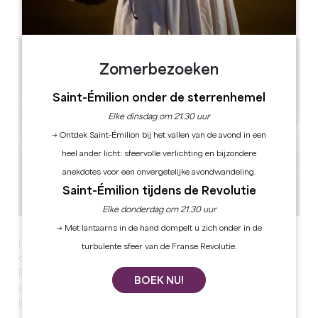
Leaflet
Zomerbezoeken
Saint-Émilion onder de sterrenhemel
Elke dinsdag om 21.30 uur
→ Ontdek Saint-Émilion bij het vallen van de avond in een
heel ander licht: sfeervolle verlichting en bijzondere
anekdotes voor een onvergetelijke avondwandeling.
Saint-Émilion tijdens de Revolutie
Elke donderdag om 21.30 uur
→ Met lantaarns in de hand dompelt u zich onder in de
Les 43e Journées Européennes du Patrimoine se
turbulente sfeer van de Franse Revolutie.
dérouleront du 19 au 20 septembre.
Rendez-vous inédits, visites insolites et ouvertures
BOEK NU!
exceptionnelles, vivez des instants inoubliables à Saint-
Emilion.