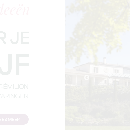
deeën
 JE
JF
-ÉMILION
VARINGEN
EES MEER