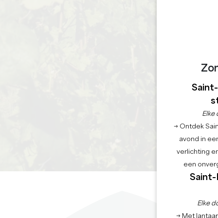
Zo
Saint
s
Elke 
→ Ontdek Saint
avond in een
verlichting 
een onverg
Saint-
Elke d
→ Met lantaar