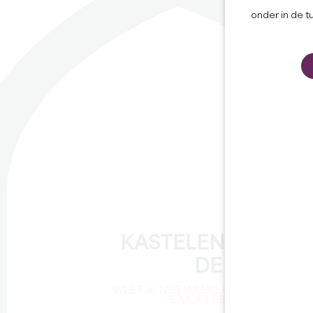
onder in de t
KASTELEN VAN
DE DAG
WEET JE NIET WELKE KASTELEN
JE MOET BEZOEKEN?