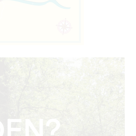
N
EN?