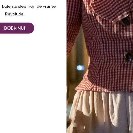
KastelenTO
urbulente sfeer van de Franse
Revolutie.
BEZOE
BOEK NU!