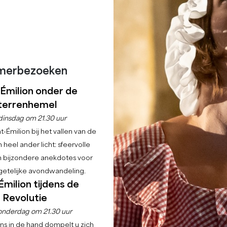
merbezoeken
-Émilion onder de
terrenhemel
dinsdag om 21.30 uur
-Émilion bij het vallen van de
 heel ander licht: sfeervolle
en bijzondere anekdotes voor
etelijke avondwandeling.
Émilion tijdens de
Revolutie
onderdag om 21.30 uur
ns in de hand dompelt u zich