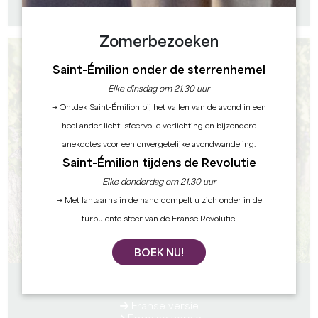
Engelse versie
Zomerbezoeken
Saint-Émilion onder de sterrenhemel
Elke dinsdag om 21.30 uur
→ Ontdek Saint-Émilion bij het vallen van de avond in een
heel ander licht: sfeervolle verlichting en bijzondere
anekdotes voor een onvergetelijke avondwandeling.
Saint-Émilion tijdens de Revolutie
Elke donderdag om 21.30 uur
→ Met lantaarns in de hand dompelt u zich onder in de
turbulente sfeer van de Franse Revolutie.
BOEK NU!
GIDS 2026 - DE GRAND SAINT-EMILIONNAIS MET JE
HOND
Franse versie