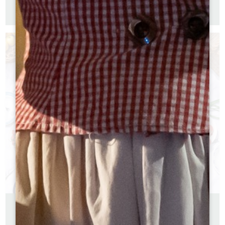
HELE GEZIN
Franse versie
PICKNICK ROND SAINT-EMILION
Franse versie