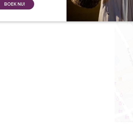
BOEK NU!
+
−