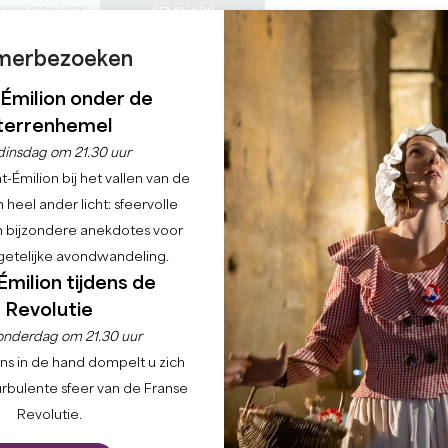
ONDLEIDINGEN
SEMINARS
merbezoeken
0
Mand
Mijn se
TAAL
ENIET VAN
AGENDA
DEZE ZOMER
NL
-Émilion onder de
KASTELEN OM TE BEZOEKEN
LOKALE JUWEELTJES
22 REDENEN OM TE KOMEN
REGENACHTIGE DAGEN
terrenhemel
dinsdag om 21.30 uur
WINKELS
-Émilion bij het vallen van de
 heel ander licht: sfeervolle
WINKELEN EN DIENSTEN
en bijzondere anekdotes voor
etelijke avondwandeling.
Home
Blijf
Winkelen en diensten
Handelszaken
Émilion tijdens de
Revolutie
onderdag om 21.30 uur
andacht te vestigen op de ambachtslieden, lokale produc
ns in de hand dompelt u zich
 schitteren. Elk bedrijf weerspiegelt de passie en toewi
urbulente sfeer van de Franse
 en -diensten aan te bieden.
Revolutie.