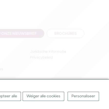
 ONZE NIEUWSBRIEF
BROCHURES
Juridische informatie
Privacybeleid
es
pteer alle
Weiger alle cookies
Personaliseer
IGHT ©
2026
OFFICE DE TOURISME DU GRAND SAINT-ÉMILIONNAIS