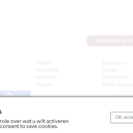
ABONNEER JE OP
Verken
Pro ruimte
Verblijf op
Leden
Genieten
Pers ruimte
Agenda
Banen & stag
A
OK, acce
ole over wat u wilt activeren
COPYR
 consent to save cookies.