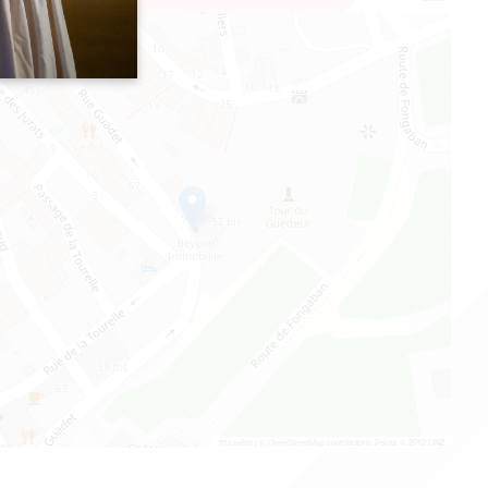
Leaflet
|
©
OpenStreetMap
contributors, Points © 2012 LINZ