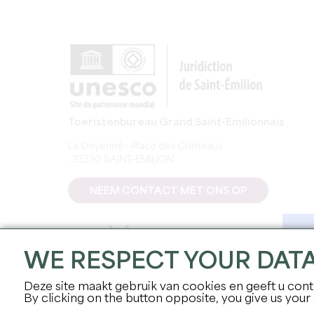
Toeristenbureau Grand Saint-Emilionnais
Le Doyenné - Place des Créneaux
, 33330 SAINT-EMILION
NEEM CONTACT MET ONS OP
WE RESPECT YOUR DAT
Deze site maakt gebruik van cookies en geeft u contr
By clicking on the button opposite, you give us your