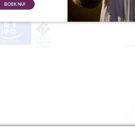
Genieten
Pers ruimte
BOEK NU!
Agenda
Banen & stag
COPYR