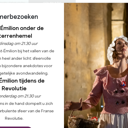
ONDLEIDINGEN
SEMINARS
merbezoeken
0
Mand
Mijn se
TAAL
ENIET VAN
AGENDA
DEZE ZOMER
NL
-Émilion onder de
KASTELEN OM TE BEZOEKEN
LOKALE JUWEELTJES
22 REDENEN OM TE KOMEN
REGENACHTIGE DAGEN
terrenhemel
Home
dinsdag om 21.30 uur
-Émilion bij het vallen van de
 heel ander licht: sfeervolle
en bijzondere anekdotes voor
etelijke avondwandeling.
Émilion tijdens de
Revolutie
ABONNEER JE OP
onderdag om 21.30 uur
ns in de hand dompelt u zich
urbulente sfeer van de Franse
Verken
Pro ruimte
Revolutie.
Verblijf op
Leden