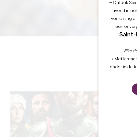
→ Ontdek Saint
avond in een
verlichting 
een onverg
Saint-
Elke d
→ Met lantaar
onder in de t