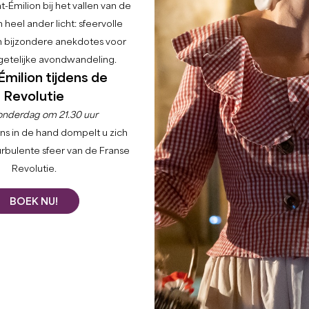
-Émilion bij het vallen van de
 heel ander licht: sfeervolle
en bijzondere anekdotes voor
etelijke avondwandeling.
Émilion tijdens de
Revolutie
Home
Agenda
onderdag om 21.30 uur
ns in de hand dompelt u zich
urbulente sfeer van de Franse
Revolutie.
Filters 22 Resultaat(en)
BOEK NU!
+
−