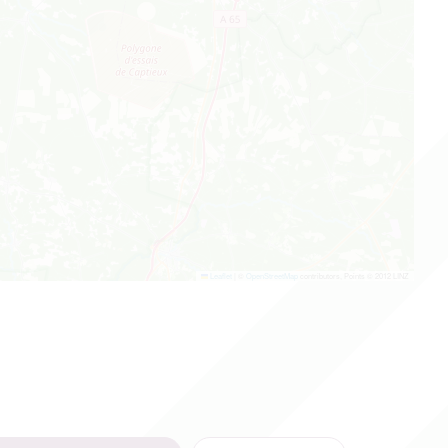
Leaflet
|
©
OpenStreetMap
contributors, Points © 2012 LINZ