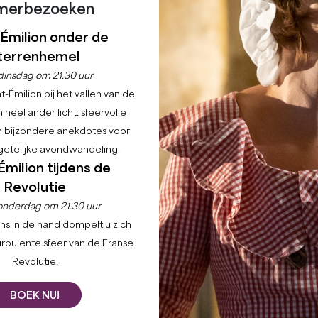
merbezoeken
-Émilion onder de
terrenhemel
dinsdag om 21.30 uur
-Émilion bij het vallen van de
Home
Verken
De onvermijdelijke
De 12 monumenten
 heel ander licht: sfeervolle
en bijzondere anekdotes voor
etelijke avondwandeling.
Émilion tijdens de
Revolutie
onderdag om 21.30 uur
 faam in het hart van de regio Bordelaise. Cette cité, go
ns in de hand dompelt u zich
es péripéties d'un passé riche et captivant.
urbulente sfeer van de Franse
Revolutie.
BOEK NU!