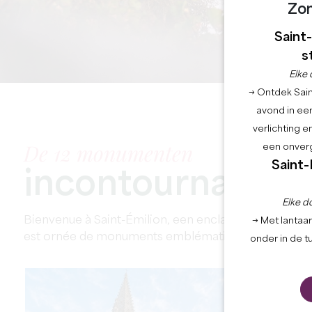
Zo
Saint
s
Elke 
→ Ontdek Saint
avond in een
verlichting 
De 12 monumenten
een onverg
Saint-
incontournables
Elke d
Bienvenue à Saint-Émilion, een enclave met charme en
→ Met lantaar
est ornée de monuments emblématiques qui révèlent l
onder in de t