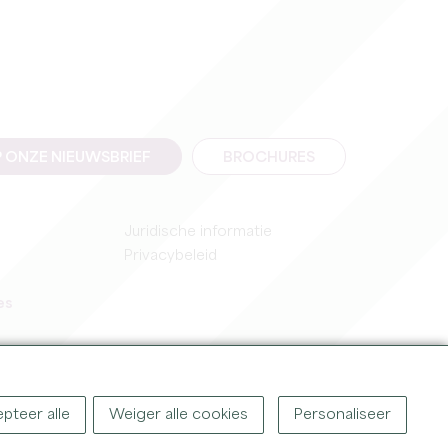
 ONZE NIEUWSBRIEF
BROCHURES
Juridische informatie
Privacybeleid
es
pteer alle
Weiger alle cookies
Personaliseer
IGHT ©
2026
OFFICE DE TOURISME DU GRAND SAINT-ÉMILIONNAIS