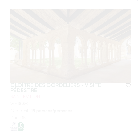
CLOÎTRE DES CORDELIERS - VISITE
PÉDESTRE
SAINT-EMILION
Van
16.5
€
Capaciteit :
19 persoon/personen
Duur:
1h