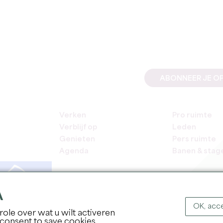
ABONNEER JE OP
Verken
Pro ruimte
Verblijf op
Leden
Genieten
Pers ruimte
Agenda
Banen & stag
A
OK, acce
ole over wat u wilt activeren
COPYR
 consent to save cookies.