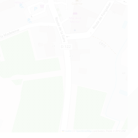
Leaflet
|
©
OpenStreetMap
contributors, Points © 2012 LINZ