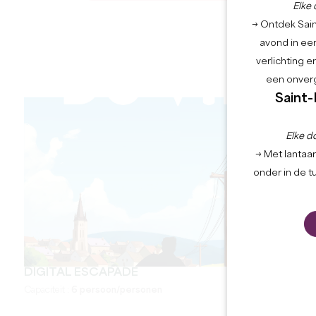
Elke 
→ Ontdek Saint
avond in een
verlichting 
een onverg
Saint-
Elke d
→ Met lantaar
onder in de t
DIGITAL ESCAPADE
Capaciteit :
6 persoon/personen