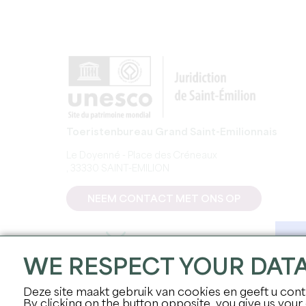
Toeristenbureau Grand Saint-Emilionnais
Le Doyenné - Place des Créneaux
, 33330 SAINT-EMILION
NEEM CONTACT MET ONS OP
WE RESPECT YOUR DAT
Deze site maakt gebruik van cookies en geeft u contr
By clicking on the button opposite, you give us your