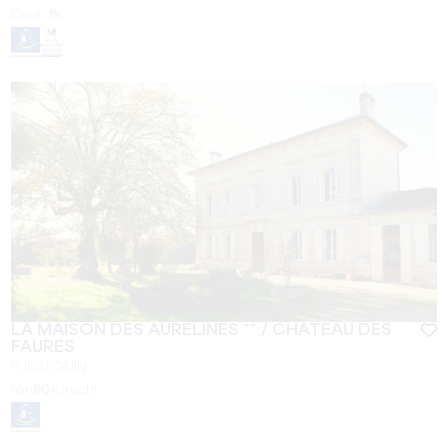
Duur:
1h
LA MAISON DES AURELINES ** / CHÂTEAU DES
FAURES
PUISSEGUIN
Van
80
€/nacht