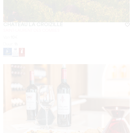
CHÂTEAU LA CROIZILLE
SAINT-LAURENT DES COMBES
Van
10
€
Duur:
1h