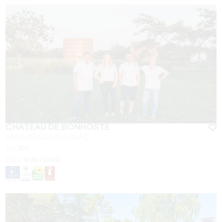
CHÂTEAU DE BONHOSTE
SAINT-JEAN DE BLAIGNAC
Van
10
€
Duur:
1h30 / 2h00