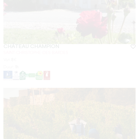
CHÂTEAU CHAMPION
SAINT-CHRISTOPHE-DES-BARDES
Van
8
€
Duur:
1h