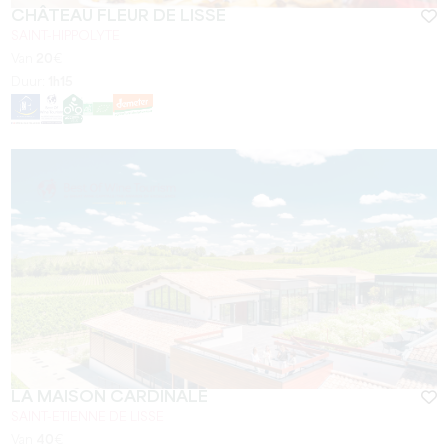
CHÂTEAU FLEUR DE LISSE
SAINT-HIPPOLYTE
Van
20
€
Duur:
1h15
LA MAISON CARDINALE
SAINT-ETIENNE DE LISSE
Van
40
€