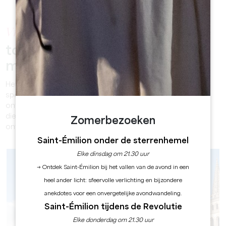
Vrijetijdsactiviteiten
toegankelijk voor zoveel
mogelijk mensen
Het Office du Tourisme Grand Saint-Émilionnais heeft
speciale rondleidingen voor mindervalide bezoekers
ontwikkeld, zodat iedereen het rijke erfgoed van de stad,
die op de Werelderfgoedlijst van UNESCO staat, kan
Zomerbezoeken
ontdekken.
Saint-Émilion onder de sterrenhemel
Elke dinsdag om 21.30 uur
→ Ontdek Saint-Émilion bij het vallen van de avond in een
heel ander licht: sfeervolle verlichting en bijzondere
anekdotes voor een onvergetelijke avondwandeling.
Saint-Émilion tijdens de Revolutie
Elke donderdag om 21.30 uur