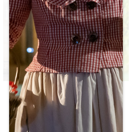
今日酒庄
您不知道该参观哪些城堡？
h
h
旅游局帮助您做出选择！
h
h
h
h
ht
ht
h
h