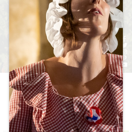
h
h
h
ht
h
参观
酒庄TO