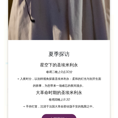
夏季探访
星空下的圣埃米利永
每周二晚上9点30分
→ 入夜时分，以别样视角探索圣埃米利永：柔和的灯光与别开生面
的轶事，为您带来一场难忘的夜间漫步。
大革命时期的圣埃米利永
每周四晚上9:30
→ 手持灯笼，沉浸于法国大革命那动荡不安的氛围之中。