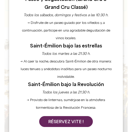
Grand Cru Classé)
Todos los sábados, domingos y festivos a las 10:30 h.
→ Disfrute de un paseo guiado por los viñedos y, a
continuación, participe en una agradable degustación de
vinos locales.
Saint-Émilion bajo las estrellas
Todos los martes a las 21:30 h.
AGENDA
→ Al caer la noche, descubra Saint-Émilion de otra manera:
luces tenues y anécdotas insólitas para un paseo nocturno
inolvidable.
Saint-Émilion bajo la Revolución
Todos los jueves a las 21:30 h.
→ Provisto de linternas, sumérjase en la atmósfera
tormentosa de la Revolución Francesa.
RÉSERVEZ VITE !