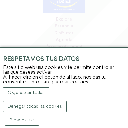
Explore
Estancia
Disfrutar
Agenda
Área profesional
Espacio miembros
RESPETAMOS TUS DATOS
Espacio prensa
Este sitio web usa cookies y te permite controlar
Empleo y prácticas
las que deseas activar
Información jurídica
Al hacer clic en el botón de al lado, nos das tu
Política de confidencialidad
consentimiento para guardar cookies.
OK, aceptar todas
Denegar todas las cookies
Personalizar
COPYRIGHT ©
2026
OFFICE DE TOURISME DU GRAND SAINT-ÉMILIONNAIS