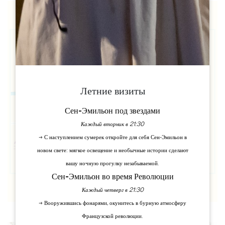
Летние визиты
Сен-Эмильон под звездами
Каждый вторник в 21:30
→ С наступлением сумерек откройте для себя Сен-Эмильон в
новом свете: мягкое освещение и необычные истории сделают
вашу ночную прогулку незабываемой.
Сен-Эмильон во время Революции
Каждый четверг в 21:30
→ Вооружившись фонарями, окунитесь в бурную атмосферу
Французской революции.