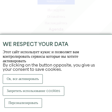
Исследуйте
Оставайтесь
Наслаждайтесь
Agenda
Зона профессионалов
Зона для участников
WE RESPECT YOUR DATA
Зона для прессы
Этот сайт использует кукис и позволяет вам
Вакансии и стажировки
контролировать сервисы которые вы хотите
активировать
Юридическая информация
By clicking on the button opposite, you give us
Политика конфиденциальности
your consent to save cookies.
Ок, все активировать
Запретить использование cookies
Персонализировать
КОПИРАЙТ ©
2026
ОФИС ПО ТУРИЗМУ БОЛЬШОГО СЕН-ЭМИЛЬОНА