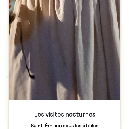
h
h
Les visites nocturnes
Saint-Émilion sous les étoiles