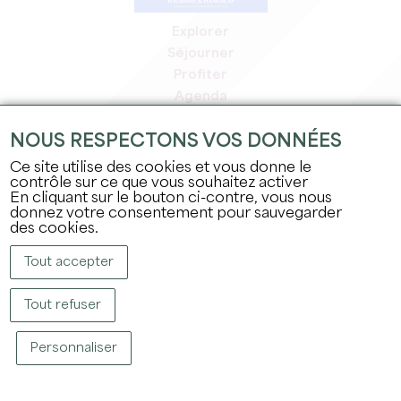
Explorer
Séjourner
Profiter
Agenda
Espace Pro
NOUS RESPECTONS VOS DONNÉES
Espace adhérents
Espace presse
Ce site utilise des cookies et vous donne le
contrôle sur ce que vous souhaitez activer
Emplois & stages
En cliquant sur le bouton ci-contre, vous nous
Mentions légales
donnez votre consentement pour sauvegarder
Politique de confidentialité
des cookies.
Tout accepter
Tout refuser
Personnaliser
COPYRIGHT © 2026 OFFICE DE TOURISME DU GRAND SAINT-ÉMILIONNAIS