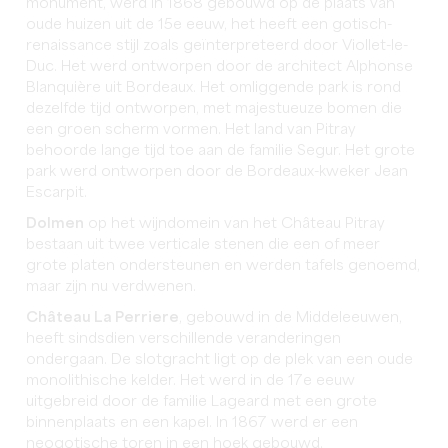
monument, werd in 1868 gebouwd op de plaats van
oude huizen uit de 15e eeuw, het heeft een gotisch-
renaissance stijl zoals geïnterpreteerd door Viollet-le-
Duc. Het werd ontworpen door de architect Alphonse
Blanquière uit Bordeaux. Het omliggende park is rond
dezelfde tijd ontworpen, met majestueuze bomen die
een groen scherm vormen. Het land van Pitray
behoorde lange tijd toe aan de familie Segur. Het grote
park werd ontworpen door de Bordeaux-kweker Jean
Escarpit.
Dolmen
op het wijndomein van het Château Pitray
bestaan uit twee verticale stenen die een of meer
grote platen ondersteunen en werden tafels genoemd,
maar zijn nu verdwenen.
Château La Perriere
, gebouwd in de Middeleeuwen,
heeft sindsdien verschillende veranderingen
ondergaan. De slotgracht ligt op de plek van een oude
monolithische kelder. Het werd in de 17e eeuw
uitgebreid door de familie Lageard met een grote
binnenplaats en een kapel. In 1867 werd er een
neogotische toren in een hoek gebouwd.