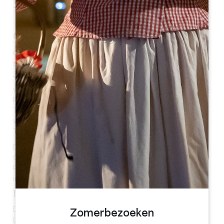
gemeente is ontstaan uit de fusie van Gardegan-et-
Tourtirac.
Geschiedenis
Gardegan-et-Tourtirac is een wijnbouwgemeente die al
sinds de prehistorie bewoond lijkt te zijn.
Tijdens de Revolutie werden de parochie Saint-Martin
van Gardegan, de stad Gardegan, en de parochie Saint-
Pierre van Tourtirac samengevoegd tot de gemeente
Tourtirac. In het jaar IX (1800) werd de stad Tourtirac
verbonden met Gardegan en werd Gardegan-et-
Tourtirac.
De machtige familie Segur versterkte de positie van
Gardegan en bouwde de kastelen van Pitray en La
Pierrière. Waarschijnlijk was het kasteel van La Pierrière
in de 13e eeuw het wachthuis van Gardegan.
NATUURLIJK ERFGOED
De gemeente bevat ongeveer 1 km rivier, voornamelijk
Zomerbezoeken
Lidoire en Lechout.