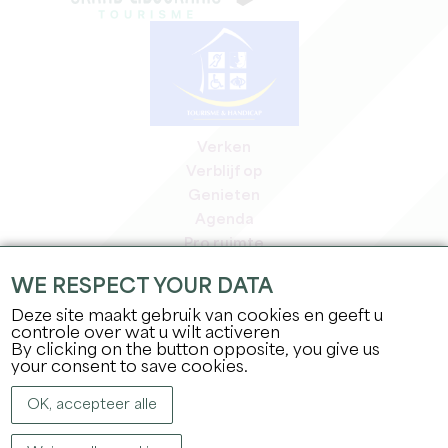
Verken
Verblijf op
Genieten
Agenda
Pro ruimte
Leden
WE RESPECT YOUR DATA
Pers ruimte
Deze site maakt gebruik van cookies en geeft u
Banen & stages
controle over wat u wilt activeren
Juridische informatie
By clicking on the button opposite, you give us
Privacybeleid
your consent to save cookies.
OK, accepteer alle