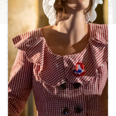
Gardegan-et-Tourtirac is een stad in de streek
Groot Saint-Emilion en maakt deel uit van het kanton
Coteaux de Dordogne. Het ligt 20 km ten oosten van
Libourne en 11 km van Saint-Emilion. Het heeft een
oppervlakte van 960 ha. Vandaag de dag telt de stad
286 inwoners, die bekend staan als Gardeganais en
Gardeganaises.
EEN BEETJE GESCHIEDENIS
Oorsprong van de naam
De naam van de gemeente is afkomstig van een
wachtpost van het kasteel van La Pierrière, dat
verbonden was aan de machtige familie Segur. De