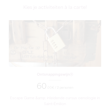
Kies je activiteiten à la carte!
OntsnappingswijnⓇ
60
,00
€ / 2 personen
Escape Game &amp; inleidende cursus oenologie in
Saint-Émilion