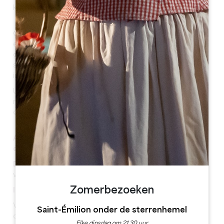
kan worden.
Onze lokale experts hebben voor jou en je geliefden
een aantal must-do experiences in de regio
geselecteerd: een introductie in wijnproeven, fiets- of
segwaytours, workshops blind proeven, rondleidingen
in de wijngaard...
U vindt zeker wat u zoekt in deze selectie van
rondleidingen en activiteiten om Saint-Émilion en
omgeving naar hartenlust te ontdekken.
Alleen of met familie en vrienden: laat u verleiden
door Saint-Émilion!
Deze geschenkdoos omvat :
De levering per e-mail
van uw geschenkdoos.
Zomerbezoeken
Informatie over verlenging :
Voor alle verlengingsaanvragen, gelieve ons te
Saint-Émilion onder de sterrenhemel
contacteren voor de vervaldatum van je
Elke dinsdag om 21.30 uur