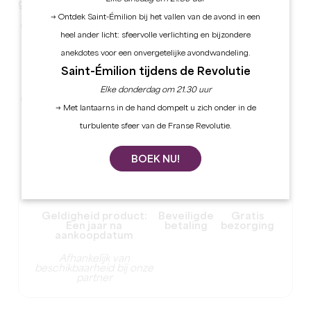
geschenkdoos.
→ Ontdek Saint-Émilion bij het vallen van de avond in een
Verlenging van 6 maanden:
De Pass'Escapade
heel ander licht: sfeervolle verlichting en bijzondere
geschenkdoos kan worden verlengd voor 6
anekdotes voor een onvergetelijke avondwandeling.
maanden na de oorspronkelijke
geldigheidsdatum tegen een vergoeding van €
Saint-Émilion tijdens de Revolutie
30.
Elke donderdag om 21.30 uur
Verlenging van 12 maanden:
De Pass'Escapade
→ Met lantaarns in de hand dompelt u zich onder in de
cadeaubox kan worden verlengd voor 12
turbulente sfeer van de Franse Revolutie.
maanden na de oorspronkelijke
geldigheidsdatum tegen een vergoeding van €
60.
BOEK NU!
Geldigheid product:
Beveiligde
Gratis
Een jaar na
betaling
bezorging
aankoopdatum
Afhankelijk van
beschikbaarheid bij onze
partner