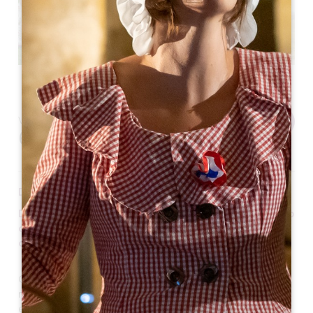
Bekijk de activiteiten
Van
60
,00€
De foto van de geschenkdoos is niet contractueel.
De streek van Saint-Émilion zit vol schatten, zowel op
cultureel, architecturaal, gastronomisch als
œnologisch vlak!
Op slechts 45 minuten van Bordeaux is de
middeleeuwse stad, die op de UNESCO-lijst staat, een
echt openluchtmuseum dat het hele jaar door ontdekt