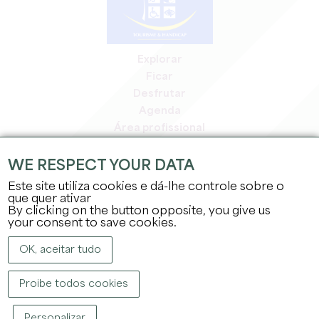
Explorar
Ficar
Desfrutar
Agenda
Área profissional
Área de membros
Área de imprensa
WE RESPECT YOUR DATA
Empregos e estágios
Este site utiliza cookies e dá-lhe controle sobre o
Informação jurídica
que quer ativar
By clicking on the button opposite, you give us
Política de privacidade
your consent to save cookies.
OK, aceitar tudo
Proibe todos cookies
DIREITOS DE AUTOR ©
2026
GABINETE DE TURISMO DO GRANDE SAINT-
Personalizar