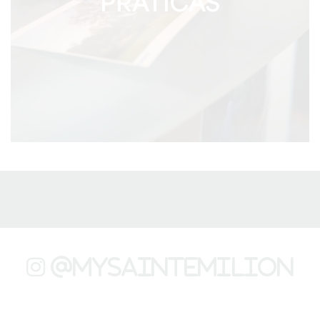
PRÁTICAS
@mysaintemilion