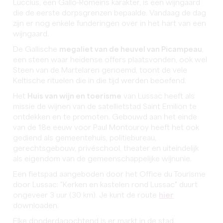
Luccius, een Gallo-Romeins karakter, is een wijngaard
die de eerste dorpsgrenzen bepaalde. Vandaag de dag
zijn er nog enkele funderingen over in het hart van een
wijngaard.
De Gallische
megaliet van de heuvel van Picampeau
,
een steen waar heidense offers plaatsvonden, ook wel
Steen van de Martelaren genoemd, toont de vele
Keltische rituelen die in die tijd werden beoefend.
Het
Huis van wijn en toerisme
van Lussac heeft als
missie de wijnen van de satellietstad Saint Emilion te
ontdekken en te promoten. Gebouwd aan het einde
van de 18e eeuw voor Paul Montouroy heeft het ook
gediend als gemeentehuis, politiebureau,
gerechtsgebouw, privéschool, theater en uiteindelijk
als eigendom van de gemeenschappelijke wijnunie.
Een fietspad aangeboden door het Office du Tourisme
door Lussac: "Kerken en kastelen rond Lussac" duurt
ongeveer 3 uur (30 km). Je kunt de route
hier
downloaden.
Elke donderdagochtend is er markt in de stad.