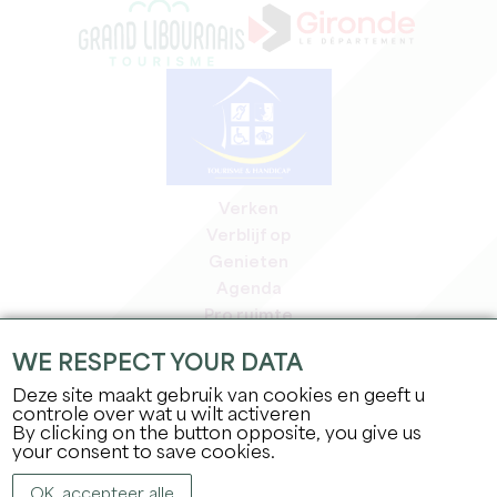
Verken
Verblijf op
Genieten
Agenda
Pro ruimte
Leden
WE RESPECT YOUR DATA
Pers ruimte
Deze site maakt gebruik van cookies en geeft u
Banen & stages
controle over wat u wilt activeren
Juridische informatie
By clicking on the button opposite, you give us
Privacybeleid
your consent to save cookies.
OK, accepteer alle