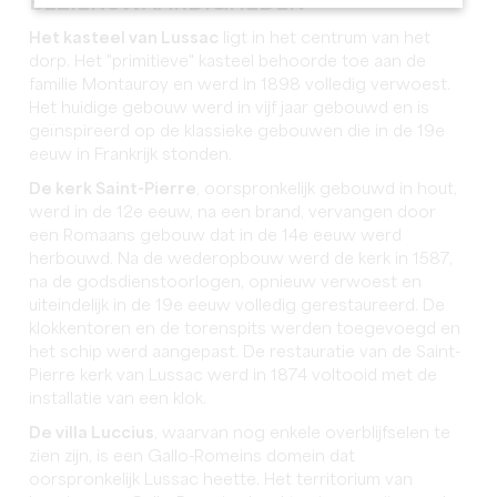
BEZIENSWAARDIGHEDEN
Het kasteel van Lussac
ligt in het centrum van het
dorp. Het "primitieve" kasteel behoorde toe aan de
familie Montauroy en werd in 1898 volledig verwoest.
Het huidige gebouw werd in vijf jaar gebouwd en is
geïnspireerd op de klassieke gebouwen die in de 19e
eeuw in Frankrijk stonden.
De kerk Saint-Pierre
, oorspronkelijk gebouwd in hout,
werd in de 12e eeuw, na een brand, vervangen door
een Romaans gebouw dat in de 14e eeuw werd
herbouwd. Na de wederopbouw werd de kerk in 1587,
na de godsdienstoorlogen, opnieuw verwoest en
uiteindelijk in de 19e eeuw volledig gerestaureerd. De
klokkentoren en de torenspits werden toegevoegd en
het schip werd aangepast. De restauratie van de Saint-
Pierre kerk van Lussac werd in 1874 voltooid met de
installatie van een klok.
De villa Luccius
, waarvan nog enkele overblijfselen te
zien zijn, is een Gallo-Romeins domein dat
oorspronkelijk Lussac heette. Het territorium van