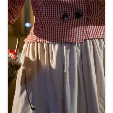
Lussac in de offersteen op de heuvel van Picampeau,
aangezien de Gallische term "Lukus" "heilig bos"
betekende, dat wil zeggen een plaats voor religieuze
rituelen.
Geschiedenis
Lussac wordt gedomineerd door de Gallische megaliet
van de heuvel van Picampeau, waar vóór de christelijke
jaartelling offers werden gebracht. Eeuwen later wordt
Lussac verwoest door de invasies van de barbaren. Pas
in de 12e eeuw vestigen cisterciënzer monniken de
aandacht op de regio, vooral voor de wederopbouw
van de kerk. Veel wijnmakerijen vestigden zich naast de
villa van Luccius en het Engelse Aquitaine maakte de
lokale wijnen beroemd in Engeland. Vanaf de 17e eeuw
werd Lussac geleidelijk een begeerd stadje, met name
door het parlement van Bordeaux dat er verschillende
châteaux liet bouwen.
Ook de handel draagt bij aan de dynamiek van Lussac.
Sinds 1834 worden er tot twaalf jaarmarkten per jaar
gehouden.