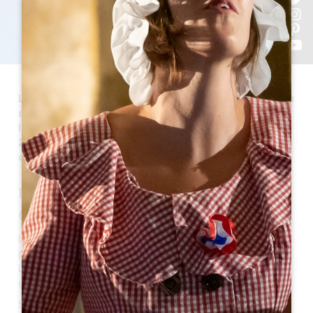
Lussac is een stad in de regio Groot-Saint-Emilion en
de hoofdplaats van het kanton Noord-Libourne. Het
ligt op 9 km van Saint Emilion en de oppervlakte is
2.343 hectare. Vandaag telt de stad 1.269 inwoners,
die Lussacais en Lussacaises worden genoemd.
EEN BEETJE GESCHIEDENIS
Oorsprong van de naam
Lussac dankt zijn oorsprong aan een Gallo-Romeins
personage, Luccius, die naar de streek trok en zijn stad
Luccianus bouwde in de wijngaarden, waarvan het
grondgebied de eerste grenzen van het dorp bepaalt.
Sommigen zien een andere oorsprong van de naam