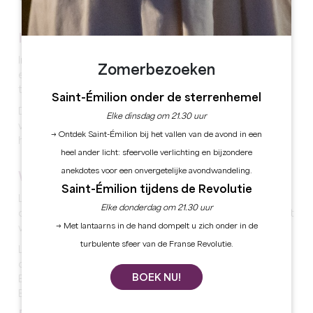
NATUURLIJK ERFGOED
In 2015 kende de Nationale Raad van Bloeiende Steden
Zomerbezoeken
en Dorpen van Frankrijk twee bloemen toe aan de stad
tijdens de wedstrijd van bloeiende steden en dorpen.
Saint-Émilion onder de sterrenhemel
De stad heeft meer dan 11 km aan rivieren, waaronder
Elke dinsdag om 21.30 uur
voornamelijk: de beek van Gendarme, de beek De Lavie,
→ Ontdek Saint-Émilion bij het vallen van de avond in een
het Palais en Petit Palais.
heel ander licht: sfeervolle verlichting en bijzondere
anekdotes voor een onvergetelijke avondwandeling.
WIJNGAARDEN
Saint-Émilion tijdens de Revolutie
Lussac is een stad in de buurt van Saint-Emilion die zich
Elke donderdag om 21.30 uur
onderscheidt door zijn vroege wijnbouw en de kwaliteit
→ Met lantaarns in de hand dompelt u zich onder in de
van zijn wijnen, die vermaard zijn.
turbulente sfeer van de Franse Revolutie.
Lussac-Saint-Emilion is een droge rode wijn in de
categorie stille wijnen. De appellation Lussac-Saint-
BOEK NU!
Emilion maakt deel uit van de satellietwijnen van Saint-
Emilion (meer info
hier
).