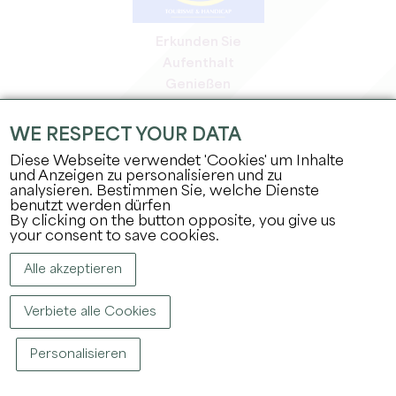
Erkunden Sie
Aufenthalt
Genießen
Tagesordnung
Profi-Bereich
WE RESPECT YOUR DATA
Bereich für Mitglieder
Diese Webseite verwendet 'Cookies' um Inhalte
Presse-Bereich
und Anzeigen zu personalisieren und zu
analysieren. Bestimmen Sie, welche Dienste
Jobs & Praktika
benutzt werden dürfen
Rechtliche Informationen
By clicking on the button opposite, you give us
Datenschutz
your consent to save cookies.
Alle akzeptieren
Verbiete alle Cookies
Personalisieren
COPYRIGHT ©
2026
BÜRO FÜR TOURISMUS DES GROSSEN SAINT-ÉMILIONNAIS