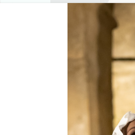
プライベートツアー
セミナー
0
バスケ
楽しむ
アジェンダ
今年の夏
訪問すべきシャトー