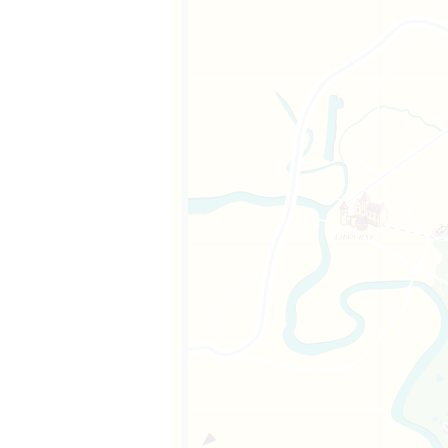
m、サンテミリオン
一部である。また、
ン・テミリオン管
いるサン・テミリ
。面積は139ヘク
管区の8つの町の
ルで、サンテミリ
ンから9キロ、面
kmに位置し、面積
の小教区共同体の
に位置し、サンテ
4km、標高96m
ンの東15キロ、海
373人の小さな
テミリオン管区の
トー・カントンに
ルヌ県に属する町
istophe-des-
ボルドーの北東
サンテミリオン大
、ドルドーニュ川
4mの丘の上にあ
も属している。ボル
遺産に登録されて
離れている。現
、サンテミリオンか
70ヘクタール。現
269人が住み、リ
ピュイスギネーズと
タールで、サン・テ
タール。現在の人口
地に広がっている。
アイル渓谷の境界線
サント・フィリポ
m、海抜300m以
一部である。面積
の一部である。面
り、サンテミリオン
スティヨン・ラ・バ
ュ県の一部であ
で、カントン・コト
377人で、ネアカ、
に位置し、ドルドー
ミリオンから7キ
呼ばれる1,891
で、ステファノワ
ューズ人と呼ばれ
いる。
キロ離れている。町
ティ・パレシアンヌ
呼ばれている。
現在の人口は179
ンテと呼ばれる。
ら4.6キロ、リブ
-Castillon）
3以上がRD936
オンから5キロのと
サンテミリオン地
ド・ドルドーニュ県
ンの11kmに位置す
ンテミリオン管区
人口は1,876人
の町には現在495
＝リッセはイギリ
isesと呼ばれてい
芸品で成り立って
現在138人の住民
、コトー・ド・ド
サンテミリオンか
・ド・カスティヨン
の住民が住んでお
積は780ヘクター
は286人で、ガル
的なブドウ畑の景
ネとサン・テミリオ
ワーズと呼ばれて
いる。
オンから約10キ
にある。町の人口は
る。
れている。
近くに位置してい
ーズ
界遺産に登録され
2～98メートルだ
積は661ヘクター
ばれている。
谷を見下ろすフェ
ばれる443人の住
ミリオンから5キロ
この町には、カス
丘陵地帯であるた
シアン、ベルヴェジ
際的に有名であり、
アンと呼ばれるこ
ン・シュル・リズ
からは美しいパノ
旧サンテミリオン管
。町の中心部にはロ
され、1999年か
あり、複数のサー
、サン・ジェネシエ
）、市庁舎、郵便
そしてテニスコー