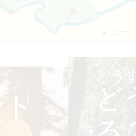
どう
ど
ント
る