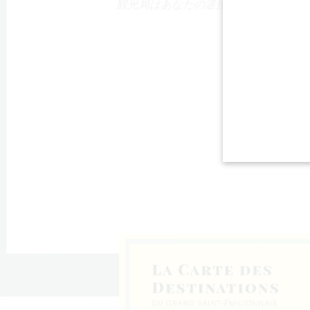
観光局はあなたの選択を支援す
る！
＝リュサ
ン
ド＝リス
デ・バル
＝カステ
ダイユ
スティヨ
ゥルティ
ド＝ファ
・コンブ
であり、北リブル
トー県に属する町
の端に位置する町
ュ県コトーの村で
圏の町で、コト
トー・ド・ドルド
町で、北リブルヌ
であり、北リブル
サンテミリオン地
に位置する町で、
テミリオンの北リ
あり、北リブルヌ
である大サンテミ
トー・ド・ドルド
2人の町で、カント
地域の丘陵地帯に