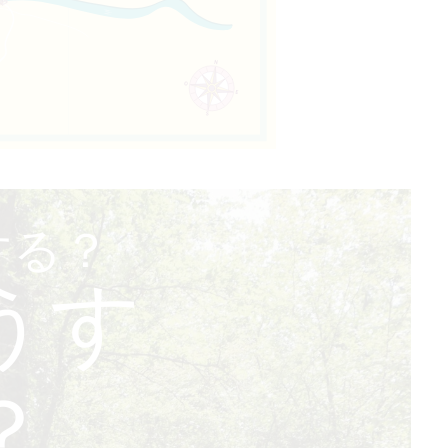
する？
うす
？