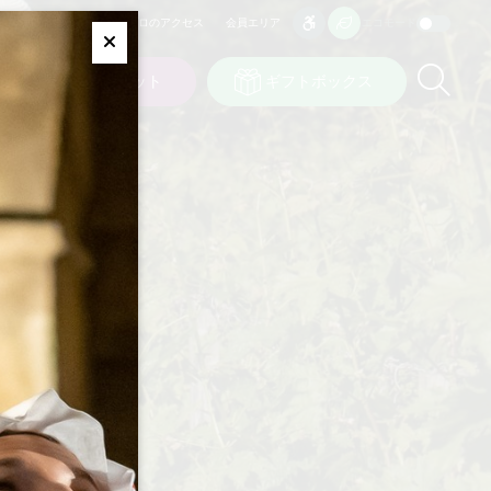
プロのアクセス
会員エリア
エコモード
アクセシビリティ
アクセシビリティ
Fermer
Re
ット
私の選択
チケット
ギフトボックス
JP
言語