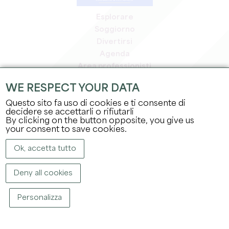
Esplorare
Soggiorno
Divertirsi
Agenda
Area professionisti
Area riservata ai soci
WE RESPECT YOUR DATA
Area stampa
Questo sito fa uso di cookies e ti consente di
Offerte di lavoro e stage
decidere se accettarli o rifiutarli
Informazioni legali
By clicking on the button opposite, you give us
Informativa sulla privacy
your consent to save cookies.
Ok, accetta tutto
Deny all cookies
Personalizza
COPYRIGHT ©
2026
UFFICIO DEL TURISMO DEL GRAND SAINT-ÉMILIONNAIS