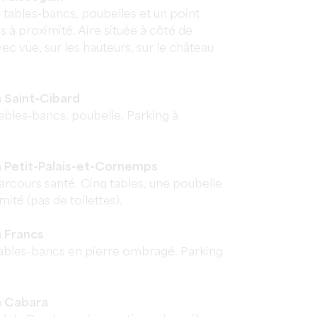
tables-bancs, poubelles et un point
es à proximité. Aire située à côté de
c vue, sur les hauteurs, sur le château
 Saint-Cibard
bles-bancs, poubelle. Parking à
 Petit-Palais-et-Cornemps
parcours santé. Cinq tables, une poubelle
mité (pas de toilettes).
 Francs
tables-bancs en pierre ombragé. Parking
à Cabara