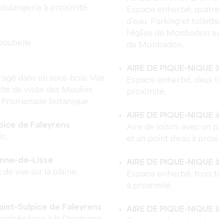
 Boulangerie à proximité.
Espace enherbé, quatre 
d’eau. Parking et toilett
l’église de Monbadon ave
poubelle.
de Monbadon.
AIRE DE PIQUE-NIQUE à
ragé dans un sous-bois. Vue
Espace enherbé, deux ta
té de visite des Moulins
proximité.
). Promenade botanique.
AIRE DE PIQUE-NIQUE à
pice de Faleyrens
Aire de loisirs avec un 
r.
et un point d'eau à proxi
nne-de-Lisse
AIRE DE PIQUE-NIQUE à
de vue sur la plaine.
Espace enherbé, trois 
à proximité.
int-Sulpice de Faleyrens
AIRE DE PIQUE-NIQUE 