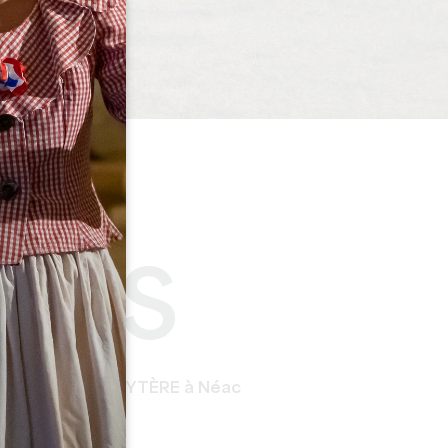
NAIS
DU VIEUX PRESBYTÈRE à Néac
lle.