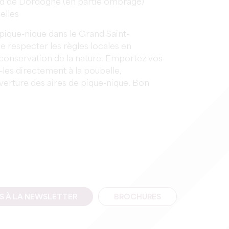
d de Dordogne (en partie ombragé)
elles
ique-nique dans le Grand Saint-
e respecter les règles locales en
conservation de la nature. Emportez vos
-les directement à la poubelle,
verture des aires de pique-nique. Bon
IS À LA NEWSLETTER
BROCHURES