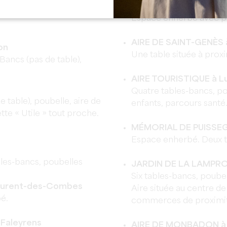
 aires de pique-nique
AIRE DE FONTMURÉE à
Espace enherbé avec pa
AIRE DE SAINT-GENÈS 
on
Une table située à proxim
Bancs (pas de table),
AIRE TOURISTIQUE à L
Quatre tables-bancs, pou
 table), poubelle, aire de
enfants, parcours santé
tte « Utile » tout proche.
MÉMORIAL DE PUISSEGU
Espace enherbé. Deux ta
les-bancs, poubelles
JARDIN DE LA LAMPROI
Six tables-bancs, poubell
Laurent-des-Combes
Aire située au centre d
é.
commerces de proximit
 Faleyrens
AIRE DE MONBADON à 