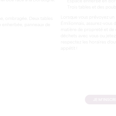
herbée face à la Dordogne.
Espace enherbé en bor
Trois tables et des poub
Lorsque vous prévoyez un p
ne, ombragée. Deux tables
Émilionnais, assurez-vous d
ne enherbée, panneaux de
matière de propreté et de 
déchets avec vous ou jetez
respectez les horaires d'ou
appétit !
JE M'INSCR