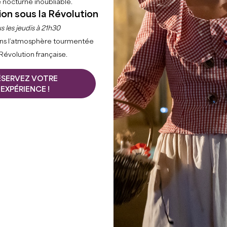
 nocturne inoubliable.
ion sous la Révolution
s les jeudis à 21h30
ns l’atmosphère tourmentée
 Révolution française.
Accueil
Séjourner
Où manger
Les aires de pique-nique
ÉSERVEZ VOTRE
EXPÉRIENCE !
-ÉMILION
les, offre de
AIRE DE PIQUE-NIQUE 
les pour les amateurs de
Deux table-bancs, poube
ent déguster un repas en