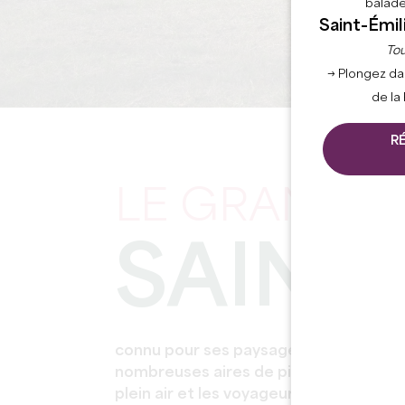
balade
Saint-Émil
Tou
→ Plongez da
de la
R
LE GRAND
SAINT
connu pour ses paysages et ses vignob
nombreuses aires de pique-nique idéa
plein air et les voyageurs qui souhait