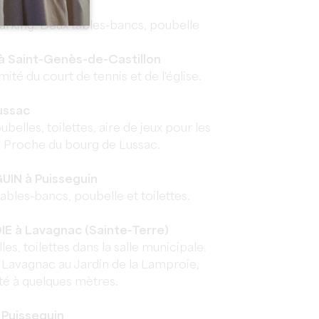
 Montagne
rking. Deux tables-bancs, poubelle
à Saint-Genès-de-Castillon
ité du court de tennis et de l'église.
ussac
belles, toilettes, aire de jeux pour les
. Proche du bourg de Lussac.
IN à Puisseguin
bles-bancs, poubelle et toilettes.
E à Lavagnac (Sainte-Terre)
es, toilettes dans la salle municipale.
e Lavagnac au Jardin de la Lamproie,
é à quelques mètres.
Puisseguin