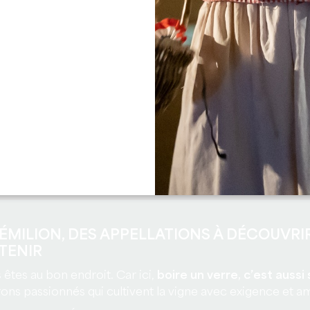
ÉMILION, DES APPELLATIONS À DÉCOUVRIR
TENIR
s êtes au bon endroit. Car ici,
boire un verre, c’est aussi
rons passionnés qui cultivent la vigne avec exigence et am