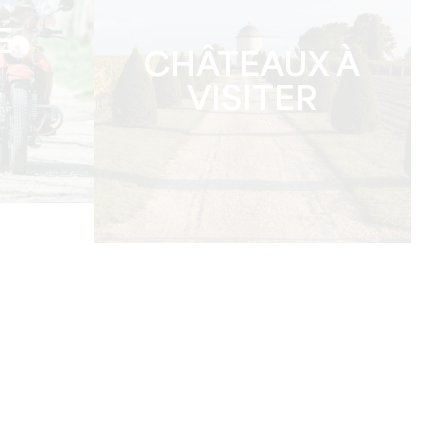
E
CHÂTEAUX À
VISITER