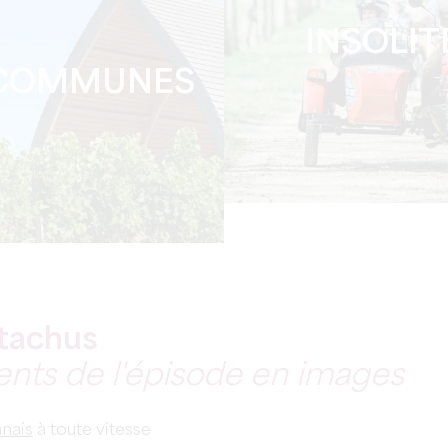
INSOLIT
 COMMUNES
stachus
ents de l'épisode en images
nais
à toute vitesse