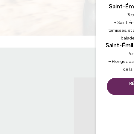
Saint-Émi
Tou
→ Saint-Ém
tamisées, et 
balade
Saint-Émil
Tou
→ Plongez da
de la
R