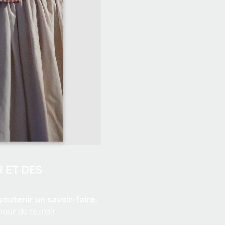
 ET DES
 soutenir un savoir-faire
,
our du terroir.