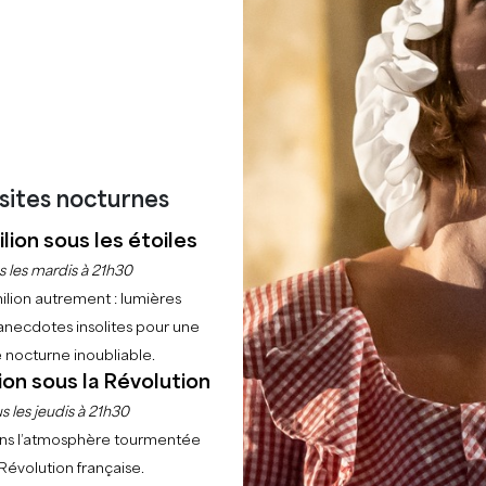
Accueil
Explorer
A Vélo
isites nocturnes
NATIONAL
lion sous les étoiles
s les mardis à 21h30
ANDIBÉRI
ilion autrement : lumières
anecdotes insolites pour une
 nocturne inoubliable.
ion sous la Révolution
s les jeudis à 21h30
EuroVelo 3
- itinéraire reliant Trondheim (Norvège) à Cap
ns l’atmosphère tourmentée
parcours offre la liberté de vivre des plaisirs simples et e
 Révolution française.
de combler une quête de bien-être et de reconnexion…