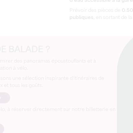
d’eau accessible à la gare
Prévoir des pièces de
0.50
publiques,
en sortant de la
DE BALADE ?
 admirer des panoramas époustouflants et à
ation à vélo.
ns une sélection inspirante d'itinéraires de
 et tous les goûts.
O
o, à réserver directement sur notre billetterie en