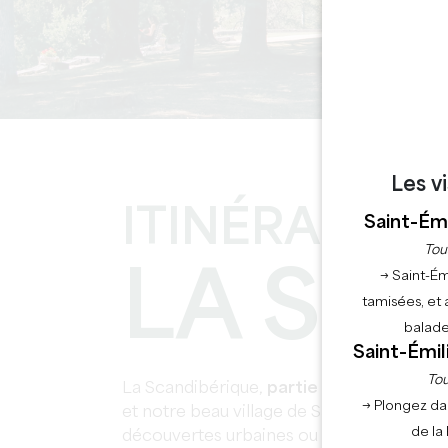
Les v
ITINÉRAIRE 
Saint-Émi
Tou
LA SC
→ Saint-Ém
tamisées, et 
balade
Saint-Émil
Tou
La Scandibérique,
partie française de l’
→ Plongez da
et notre beau village de Saint-Emilion. Ce 
de la
découvertes urbaines ou patrimoniales, 