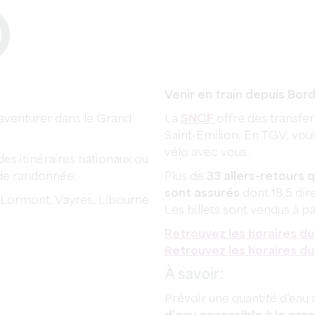
O
Venir en train depuis Bord
'aventurer dans le Grand
La
SNCF
offre des transfe
Saint-Émilion. En TGV, vous
vélo avec vous.
des itinéraires nationaux ou
s de randonnée.
Plus de
33 allers-retours 
sont assurés
dont 18,5 dir
 Lormont, Vayres, Libourne
Les billets sont vendus à pa
Retrouvez les horaires du
Retrouvez les horaires du
À savoir:
Prévoir une quantité d’eau