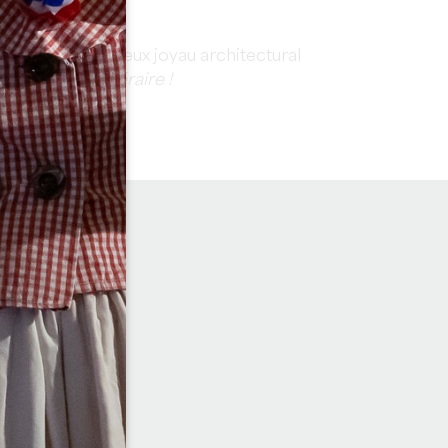
 Sud Gironde.
 l'UNESCO,
fabuleux joyau architectural
uable de l'itinéraire !