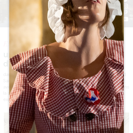
Explorez
un monde d'aventures et
d'évasion
dans notre rubrique dédiée aux activités de loisir du Grand
Saint-Emilionnais. Des moments palpitants vous attendent
avec nos propositions d'activités en famille, des visites dans
la cité, des escapades en nature ou encore des
expériences insolites ou gourmandes.