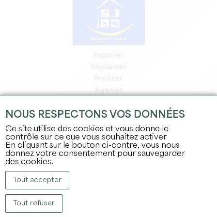
Explorer
Séjourner
Profiter
Agenda
Espace Pro
NOUS RESPECTONS VOS DONNÉES
Espace adhérents
Espace presse
Ce site utilise des cookies et vous donne le
contrôle sur ce que vous souhaitez activer
Emplois & stages
En cliquant sur le bouton ci-contre, vous nous
Mentions légales
donnez votre consentement pour sauvegarder
Politique de confidentialité
des cookies.
Tout accepter
Tout refuser