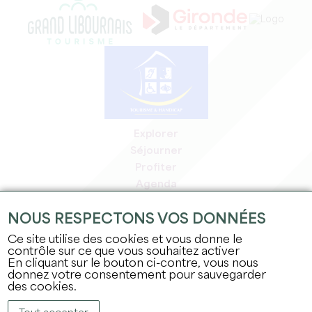
Explorer
Séjourner
Profiter
Agenda
Espace Pro
NOUS RESPECTONS VOS DONNÉES
Espace adhérents
Espace presse
Ce site utilise des cookies et vous donne le
contrôle sur ce que vous souhaitez activer
Emplois & stages
En cliquant sur le bouton ci-contre, vous nous
Mentions légales
donnez votre consentement pour sauvegarder
Politique de confidentialité
des cookies.