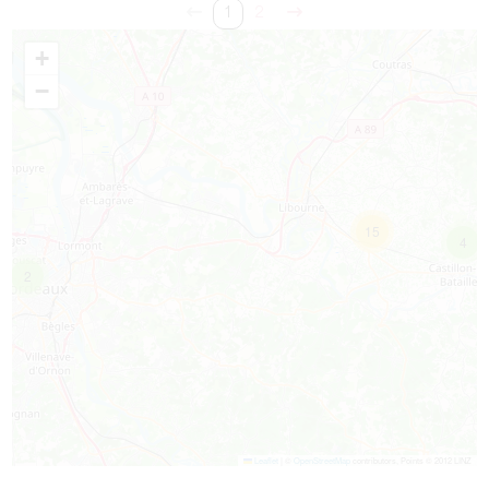
1
2
+
−
15
4
2
Leaflet
|
©
OpenStreetMap
contributors, Points © 2012 LINZ