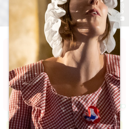
Explorez les grands événements du Grand Saint-
Émilionnais, destination riche en traditions et en
festivités. Plongez-vous dans l'histoire, découvrez
les saveurs locales, profitez d'activités sportives et
tant d'autres rendez-vous incontournables. Ces
événements offrent une immersion authentique
dans la culture et le patrimoine du territoire.
Filtres 21 Résultat(s)
Afficher la carte