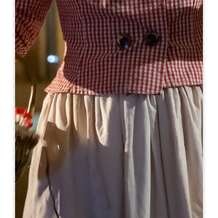
Certains peuvent voir une autre origine du nom de
Lussac, en la pierre des sacrifices, sur le tertre de
Picampeau, puisque le terme gaulois « lukus » signifiait «
bois sacré », c’est-à-dire lieu de rites religieux.
Historique
Lussac est dominé par le mégalithe gaulois du tertre de
Picampeau, où se déroulèrent des sacrifices avant l’ère
chrétienne. Quelques siècles plus tard, Lussac est
détruit par les invasions barbares. Il faut attendre le XIIe
siècle pour que les moines cisterciens remettent en
valeur la région, permettant notamment la
reconstruction de l’église. De nombreux domaines
viticoles s’installent alors à côté de la villa de Luccius et
l’Aquitaine anglaise permet de faire connaître les vins
locaux jusqu’en Angleterre. Lussac devient ainsi peu à
peu une commune très convoitée à partir du XVIIe
siècle notamment par les parlementaires bordelais qui y
construisent plusieurs châteaux.
La vie commerçante de Lussac participe également à