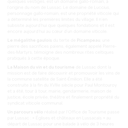
quelques vestiges, est un domaine gallo-romain, à
l’origine du nom de Lussac. Le domaine de Luccius,
personnage gallo-romain, est une propriété viticole qui
a déterminé les premières limites du village. Il n’en
subsiste aujourd’hui que quelques fondations et il est
encore aujourd’hui au cœur d’un domaine viticole.
Le mégalithe gaulois
du terte de
Picampeau
, une
pierre des sacrifices païens, également appelé Pierre-
des-Martyrs, témoigne des nombreux rites celtiques
pratiqués à cette époque.
La Maison du vin et du tourisme
de Lussac dont la
mission est de faire découvrir et promouvoir les vins de
la commune satellite de Saint-Émilion. Elle a été
construite à la fin du XVIIIe siècle pour Paul Montouroy
et a été, tour à tour, mairie, gendarmerie, maison de
justice, école privée, théâtre et finalement propriété du
syndicat viticole communal.
Un parcours vélo
réalisé par l’Office de Tourisme passe
par Lussac : « Églises et châteaux en Lussacais » au
départ de Lussac pour une balade à vélo de 3 heures