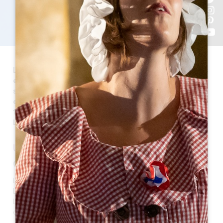
Lussac est une commune du Grand Saint-Émilionnais
et le chef-lieu du Canton de Nord-Libournais. Elle se
situe à 9 kilomètres de Saint-Émilion et sa superficie
est de 2343 ha. Aujourd’hui, la commune compte
1269 habitants, ils sont appelés les Lussacais et les
Lussacaises.
UN PEU D'HISTOIRE
Origine du nom
Lussac doit ses origines à un personnage gallo-romain,
Luccius, qui s’installe dans la région et y bâtit sa ville
Luccianus au milieu des vignes, dont le territoire
détermine les premières limites du village.