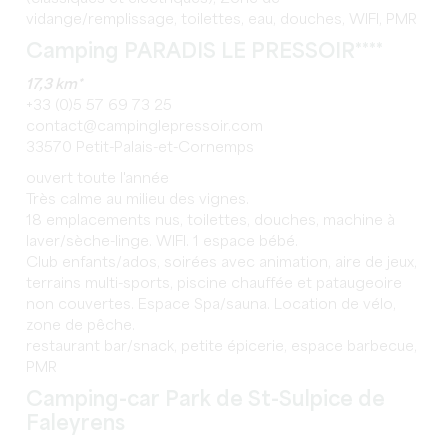
vidange/remplissage, toilettes, eau, douches, WIFI, PMR
Camping PARADIS LE PRESSOIR****
17,3 km*
+33 (0)5 57 69 73 25
contact@campinglepressoir.com
33570 Petit-Palais-et-Cornemps
ouvert toute l'année
Très calme au milieu des vignes.
18 emplacements nus, toilettes, douches, machine à
laver/sèche-linge. WIFI. 1 espace bébé.
Club enfants/ados, soirées avec animation, aire de jeux,
terrains multi-sports, piscine chauffée et pataugeoire
non couvertes. Espace Spa/sauna. Location de vélo,
zone de pêche.
restaurant bar/snack, petite épicerie, espace barbecue,
PMR
Camping-car Park de St-Sulpice de
Faleyrens