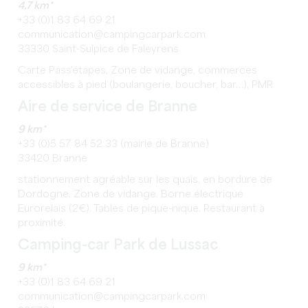
4,7 km*
+33 (0)1 83 64 69 21
communication@campingcarpark.com
33330 Saint-Sulpice de Faleyrens
Carte Pass'étapes, Zone de vidange, commerces
accessibles à pied (boulangerie, boucher, bar…), PMR
Aire de service de Branne
9 km*
+33 (0)5 57 84 52 33 (mairie de Branne)
33420 Branne
stationnement agréable sur les quais, en bordure de
Dordogne. Zone de vidange. Borne électrique
Eurorelais (2€). Tables de pique-nique. Restaurant à
proximité.
Camping-car Park de Lussac
9 km*
+33 (0)1 83 64 69 21
communication@campingcarpark.com