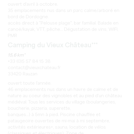
ouvert d'avril à octobre.
35 emplacements nus dans un parc calme/arboré en
bord de Dordogne.
accès direct à "Pelouse plage", bar familial. Balade en
canoë/kayak, VTT, pêche... Dégustation de vins, WIFI,
PMR
Camping du Vieux Château***
15,6 km*
+33 (0)5 57 84 15 38
contact@vieuxchateau.fr
33420 Rauzan
ouvert toute l'année.
46 emplacements nus dans un havre de calme et de
nature au coeur des vignobles et au pied d'un château
médiéval. Tous les services du village (boulangeries,
boucherie, pizzeria, superette,
banques...) à 5mn à pied. Piscine chauffée et
pataugeoire ouvertes de mi-mai à mi septembre,
activités extérieures+, sauna, location de vélos
(classiques et électriques), Zone de