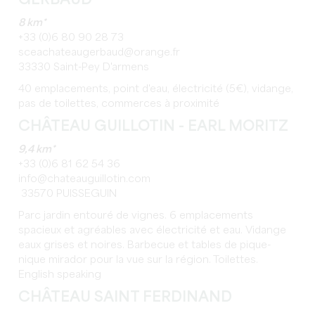
GERBAUD
8 km*
+33 (0)6 80 90 28 73
sceachateaugerbaud@orange.fr
33330 Saint-Pey D'armens
40 emplacements, point d'eau, électricité (5€), vidange,
pas de toilettes, commerces à proximité
CHÂTEAU GUILLOTIN - EARL MORITZ
9,4 km*
+33 (0)6 81 62 54 36
info@chateauguillotin.com
33570 PUISSEGUIN
Parc jardin entouré de vignes. 6 emplacements
spacieux et agréables avec électricité et eau. Vidange
eaux grises et noires. Barbecue et tables de pique-
nique mirador pour la vue sur la région. Toilettes.
English speaking
CHÂTEAU SAINT FERDINAND