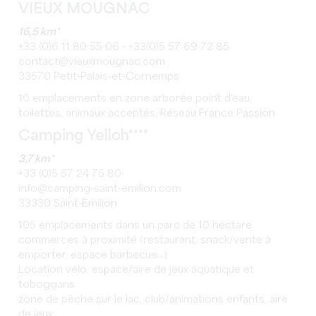
VIEUX MOUGNAC
16,5 km*
+33 (0)6 11 80 55 06 - +33(0)5 57 69 72 85
contact@vieuxmougnac.com
33570 Petit-Palais-et-Cornemps
10 emplacements en zone arborée point d'eau,
toilettes, animaux acceptés, Réseau France Passion
Camping Yelloh****
3,7 km*
+33 (0)5 57 24 75 80
info@camping-saint-emilion.com
33330 Saint-Emilion
105 emplacements dans un parc de 10 hectare
commerces à proximité (restaurant, snack/vente à
emporter, espace barbecue...)
Location vélo, espace/aire de jeux aquatique et
toboggans
zone de pêche sur le lac, club/animations enfants, aire
de jeux,