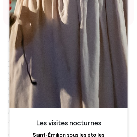
JE DÉCOUVRE
Autres aires de camping-car:
LA ROSE COTES-ROL
2 km*
+33(0)5 57 24 71 28 - +33(0)6 85 52 47 82
contact@larosecotesrol.com
33330 Saint-Emilion
8 emplacements arborés/ombragés, point d'eau,
toilettes, Réseau France Passion, animaux acceptés,
PMR
ARNAUD DE JACQUEMEAU
3,5 km*
Les visites nocturnes
+33 (0)6 80 34 94 38 - +33 (0)5 57 24 73 09
Saint-Émilion sous les étoiles
contactarnauddejacquemeau@gmail.com