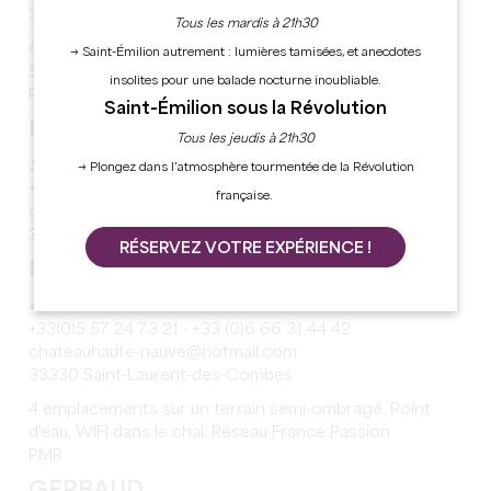
33330 Saint-Emilion
Tous les mardis à 21h30
6 emplacements pour une nuit MAXIMUM, électricité
→ Saint-Émilion autrement : lumières tamisées, et anecdotes
5€/24h, toilettes, animaux acceptés, Réseau France
insolites pour une balade nocturne inoubliable.
Passion, Park4night, Camping-Car, d'Hôtes
Saint-Émilion sous la Révolution
DE ROL - vignobles Sautereau
Tous les jeudis à 21h30
3,7 km*
→ Plongez dans l’atmosphère tourmentée de la Révolution
+33 (0)6 85 20 62 90
française.
gaec-sautereau@wanadoo.fr
33330 Saint-Emilion
RÉSERVEZ VOTRE EXPÉRIENCE !
HAUTE-NAUVE
4,4 km*
+33(0)5 57 24 73 21 - +33 (0)6 66 31 44 42
chateauhaute-nauve@hotmail.com
33330 Saint-Laurent-des-Combes
4 emplacements sur un terrain semi-ombragé. Point
d'eau, WIFI dans le chai. Réseau France Passion
PMR