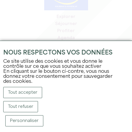
Explorer
Séjourner
Profiter
Agenda
Espace Pro
NOUS RESPECTONS VOS DONNÉES
Espace adhérents
Espace presse
Ce site utilise des cookies et vous donne le
contrôle sur ce que vous souhaitez activer
Emplois & stages
En cliquant sur le bouton ci-contre, vous nous
Mentions légales
donnez votre consentement pour sauvegarder
Politique de confidentialité
des cookies.
Tout accepter
Tout refuser
Personnaliser
COPYRIGHT © 2026 OFFICE DE TOURISME DU GRAND SAINT-ÉMILIONNAIS