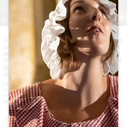
A Saint-Emilion, le stationnement pour les
camping-cars est possible sur l'ensemble
du parc Guadet. Il est également permis
d'y passer une nuit. Le stationnement est
gratuit mais aucun service n'est
disponible.
Le stationnement est également possible sur le parking de
la gare. Des toilettes payantes sont mises à disposition. Le
stationnement est gratuit mais aucun service n'est
disponible.