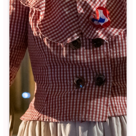
CAMPING-CAR PARK DE
LUSSAC
9 km*
+33 (0)1 83 64 69 21
communication@campingcarpark.com
33570 Lussac
Parc de jeux pour enfants
Parc fermé pour les chiens Boulodrome
Sanitaires (point d'eau et toilettes)
Panneau d'information
16 emplacements - sanitaires sur l'aire.
Nature du sol des emplacements :
Gravillons
Emplacements delimités :
Non