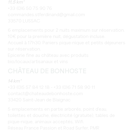
11,5 km*
+33 (0)6 50 75 90 76
commandes.stferdinand@gmail.com
33570 LUSSAC
6 emplacements pour 2 nuits maximum sur réservation.
10€ pour la première nuit, dégustation incluse.
Accueil à 17h30. Paniers pique-nique et petits déjeuners
sur réservation.
Epicerie fine au château avec produits
bio/locaux/artisanaux et vins
CHÂTEAU DE BONHOSTE
14 km*
+33 (0)5 57 84 12 18 - +33 (0)6 71 58 90 11
contact@chateaudebonhoste.com
33420 Saint-Jean de Blaignac
5 emplacements en partie arborés, point d'eau,
toilettes et douche, électricité (gratuite), tables de
pique-nique, animaux acceptés, Wifi.
Réseau France Passion et Road Surfer, PMR