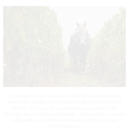
Les producteurs de vin de Saint-Émilion ont constamment
soutenu des initiatives environnementales à travers divers
projets. Ils font partie des pionniers ayant adoptés les
principes du développement durable, en prenant des mesures
responsables pour atténuer l'impact de leur activité sur
l'environnement.