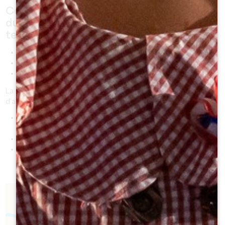
Comme nous pourrions vous l’expliquer
durant l’une de
nos visites guidées
, le
terroir se définit par 3 choses :
le sol
le cépage
et l’homme qui les travaille.
La richesse du terroir du Grand Saint-Émilionnais provient
d’abord de la symbiose entre plusieurs éléments naturels :
une variété géologique assez remarquable (sols
calcaire, argilo-calcaire, sableux et graveleux),
un micro-climat continental tempéré
et un relief en pentes douces permettant une
exposition de toutes les vignes aux rayons du soleil.