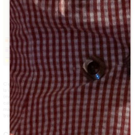
C’est cette combinaison de plusieurs conditions propices à
la viticulture ainsi qu’un savant assemblage de cépages
(merlot majoritairement associé au cabernet franc ou
cabernet sauvignon et dans de moindres proportions au
malbec) qui offrent au vin une palette gustative et olfactive
très nuancée.