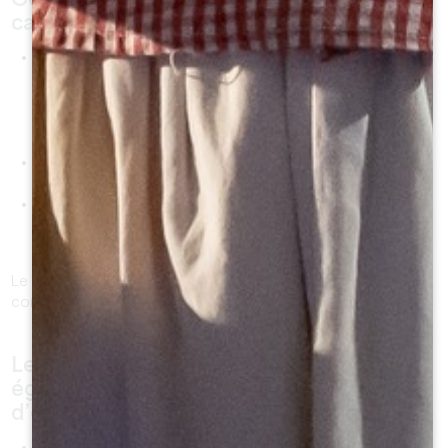
Ces
cépages
ont, eux aussi, leurs
caractéristiques :
Le
MERLOT
amène de la rondeur et de la générosité
ainsi que des parfums de petits fruits rouges et noirs
tels que la mûre et la griotte. Il s’est imposé comme le
cépage privilégié de Saint-Émilion car il s’adapte très
bien aux sols locaux en majorité frais et humides.
Le
CABERNET FRANC
, tannique et très aromatique
apporte de la finesse et de l’élégance.
Enfin le
CABERNET SAUVIGNON
apporte des notes
épicées et contribue à la longévité du vin avec ses
tanins
puissants.
Le vin du Grand Saint-Émilionnais peut être aussi bien
concentré et puissant que raffiné et délicat.
Les nuances aromatiques dépendent
également des différentes techniques
d’élevage :
l'élevage en barrique
apporte une plus grande