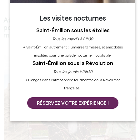
où elle forme la composante tannique permettant au vin
d’évoluer dans le temps.
Les visites nocturnes
Attention : l’abus d’alcool est dangereux
pour la santé. A consommer avec
Saint-Émilion sous les étoiles
modération.
Tous les mardis à 21h30
→ Saint-Émilion autrement : lumières tamisées, et anecdotes
insolites pour une balade nocturne inoubliable.
Saint-Émilion sous la Révolution
Tous les jeudis à 21h30
→ Plongez dans l’atmosphère tourmentée de la Révolution
française.
RÉSERVEZ VOTRE EXPÉRIENCE !