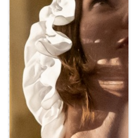
CHÂTEAU
COUTET
Le vignoble du Château Coutet appartient à la famille
David Beaulieu depuis plus de 400 ans, vivant
toujours en son sein. Cette singularité s’ajoute à celle
de son terroir qui n’a jamais été traité chimiquement. La
propriété a ainsi historiquement toujours été
exploitée
avec une méthode classifiée à présent de « bio ».
Grâce à cette méthode associée à une polyculture
(maraichage, vergers, bois, élevage) privilégiant les
espèces/cépages originels, a permis de préserver des
espèces faunistiques et floristiques rares qui
contribuent à en faire un lieu d’exception.
Les terres du Château Coutet,
vierges de toutes
traces d'activités chimiques
, sont aujourd’hui
étudiées par différents organismes scientifiques. Le
microclimat de la ceinture méditerranéenne ou encore
la présence de tritons et de crevettes amènent de