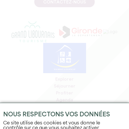
CONTACTEZ-NOUS
Explorer
Séjourner
Profiter
Agenda
Espace Pro
NOUS RESPECTONS VOS DONNÉES
Espace adhérents
Espace presse
Ce site utilise des cookies et vous donne le
contrôle sur ce que vous souhaitez activer
Emplois & stages