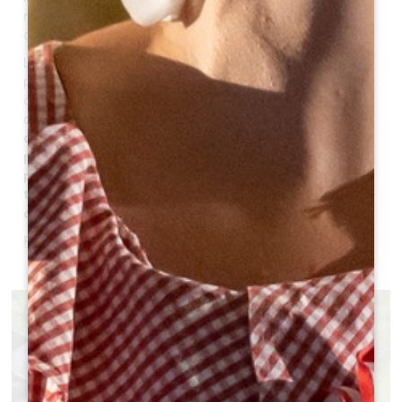
nombreux visiteurs, curieux et désireux d’en savoir
davantage.
Le Château Coutet a toujours ouvert ses portes au
public. Depuis 2013, la famille David Beaulieu a souhaité
développer et organiser son offre œnotouristique afin
de recevoir au mieux ses visiteurs.
C’est aussi parce
que la famille a grandi et habite la propriété qu’elle a
plaisir à partager son histoire, ses anecdotes, sa
passion pour la nature et ses vignes et ainsi
transmettre ses connaissances du terroir et faire
déguster son vin
.
Plus d'informations>