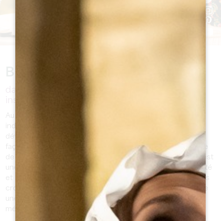
BIENVENUE
dans notre rubrique dédiée aux portraits
inspirants du Grand Saint-Émilionnais.
Au cœur de cette section, nous mettons en lumière des
individus exceptionnels qui, par leur passion, leur
dévouement et leur influence positive, contribuent à
façonner la richesse culturelle, sociale et entrepreneuriale
de notre magnifique région. Chaque portrait capturé ici est
une histoire unique, un témoignage vibrant de l'authenticité
et de la diversité qui caractérisent notre destination. Nous
croyons fermement que derrière chaque visage se cache
une source d'inspiration, un parcours remarquable qui
mérite d'être partagé.